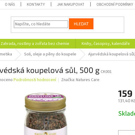
O NÁS
KONTAKTY
JAK NAKUPOVAT
OBCHODNÍ PODMÍNKY
HLEDAT
Zahrada, rostliny a zvířata bez chemie
Knihy, časopisy, kalendáře
smetika
Soli, oleje a pěny do koupele
Ajurvédská koupelová sůl,
védská koupelová sůl, 500 g
CK001
né
noceno
Podrobnosti hodnocení
Značka:
Natures Care
ní
159
u
131,40 K
Měrná
Skla
cena:
ek.