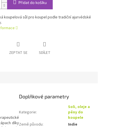
Přidat do košíku
á koupelová sůl pro koupel podle tradiční ajurvédské
y.
informace
ZEPTAT SE
SDÍLET
Doplňkové parametry
Soli, oleje a
Kategorie
:
pěny do
erapeutické
koupele
ápach díky
Země původu
:
Indie