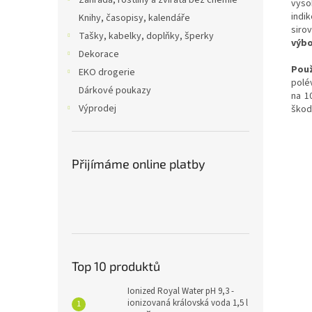
Zahrada, rostliny a zvířata bez chemie
vyso
indi
Knihy, časopisy, kalendáře
siro
Tašky, kabelky, doplňky, šperky
výbo
Dekorace
Použ
EKO drogerie
polé
Dárkové poukazy
na 1
Výprodej
škodl
Přijímáme online platby
Top 10 produktů
Ionized Royal Water pH 9,3 -
ionizovaná královská voda 1,5 l