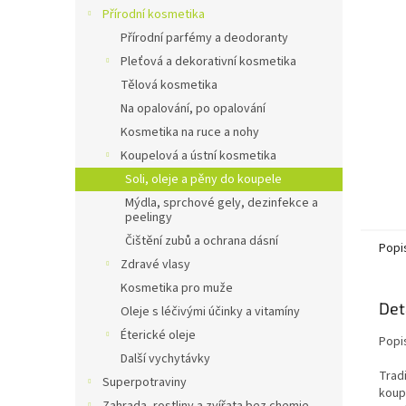
n
Přírodní kosmetika
e
Přírodní parfémy a deodoranty
l
Pleťová a dekorativní kosmetika
Tělová kosmetika
Na opalování, po opalování
Kosmetika na ruce a nohy
Koupelová a ústní kosmetika
Soli, oleje a pěny do koupele
Mýdla, sprchové gely, dezinfekce a
peelingy
Čištění zubů a ochrana dásní
Popi
Zdravé vlasy
Kosmetika pro muže
Det
Oleje s léčivými účinky a vitamíny
Éterické oleje
Popi
Další vychytávky
Trad
Superpotraviny
koup