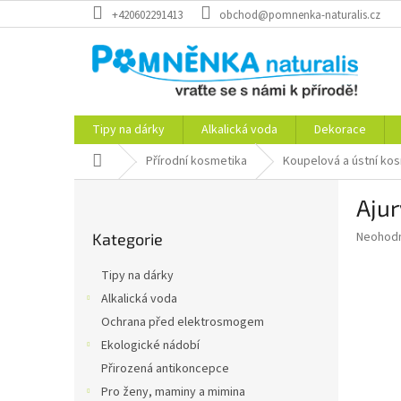
Přejít
+420602291413
obchod@pomnenka-naturalis.cz
na
obsah
Tipy na dárky
Alkalická voda
Dekorace
Domů
Přírodní kosmetika
Koupelová a ústní ko
P
Ajur
o
Přeskočit
s
Průměr
Neohod
Kategorie
kategorie
t
hodnoce
r
produkt
Tipy na dárky
a
je
Alkalická voda
0,0
n
z
Ochrana před elektrosmogem
n
5
í
Ekologické nádobí
hvězdič
p
Přirozená antikoncepce
a
Pro ženy, maminy a mimina