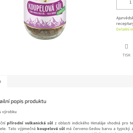
Ajurvédsk
receptur
Detailní 
TISK
s
ailní popis produktu
s výrobku
iční
přírodní vulkanická sůl
z oblasti indického Himaláje vhodná pro t
ele. Tato výjimečná
koupelová sůl
má červeno-šedou barvu a typický z