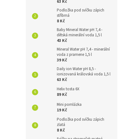
63 Kč
Podložka pod svíčku zápich
stříbrná
8 Kč
Baby Mineral Water pH 7,4 -
dětská minerální voda 1,5 l
43 Kč
Mineral Water pH 7,4 - minerální
voda z pramene 1,5 l
39 Kč
Daily ion Water pH 8,5 -
ionizovaná královská voda 1,5 l
63 Kč
Helix tosta 6X
89 Kč
Mini pomlázka
19 Kč
Podložka pod svíčku zápich
zlatá
8 Kč