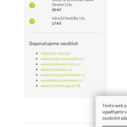
Svíčky na stromeček matné
červené 12 ks
35 Kč
Vánoční františky 5 ks
17 Kč
Doporučujeme navštívit
Filipínské masáže
www.studio-pomnenka.cz
www.tancimesrdcem.cz
www.pomnenka.cz
www.homeo-pomnenka.cz
www.lenka-pomnenka.cz
www.homeomagazin.sk
Z
Tento web p
á
vyjadřujete 
p
osobních úd
a
t