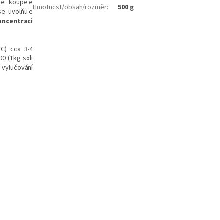
né koupele
Hmotnost/obsah/rozměr
:
500 g
e uvolňuje
oncentraci
C) cca 3-4
0 (1kg soli
 vylučování