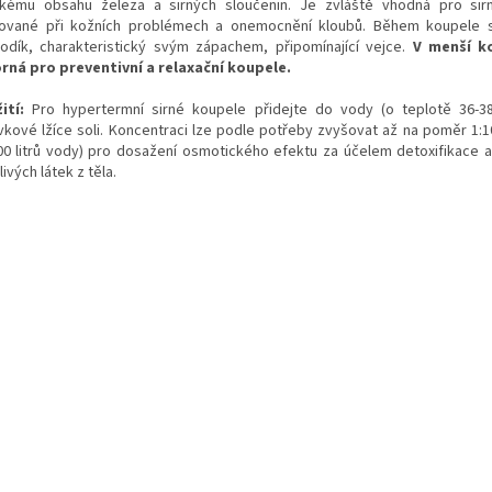
kému obsahu železa a sirných sloučenin. Je zvláště vhodná pro sir
kované při kožních problémech a onemocnění kloubů. Během koupele s
vodík, charakteristický svým zápachem, připomínající vejce.
V menší k
rná pro preventivní a relaxační koupele.
ití:
Pro hypertermní sirné koupele přidejte do vody (o teplotě 36-38
vkové lžíce soli. Koncentraci lze podle potřeby zvyšovat až na poměr 1:10
00 litrů vody) pro dosažení osmotického efektu za účelem detoxifikace a
ivých látek z těla.