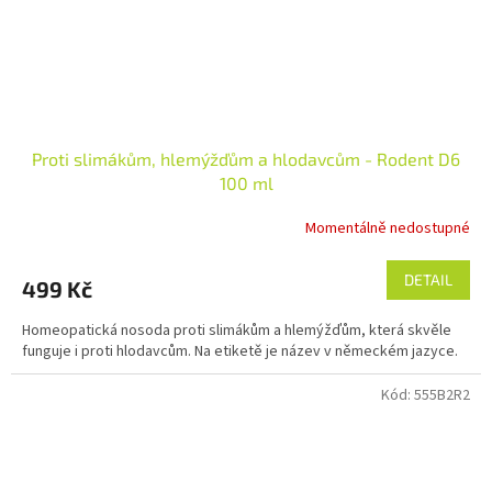
Proti slimákům, hlemýžďům a hlodavcům - Rodent D6
100 ml
Momentálně nedostupné
Průměrné
hodnocení
produktu
DETAIL
499 Kč
je
2,7
Homeopatická nosoda proti slimákům a hlemýžďům, která skvěle
z
funguje i proti hlodavcům. Na etiketě je název v německém jazyce.
5
hvězdiček.
Kód:
555B2R2