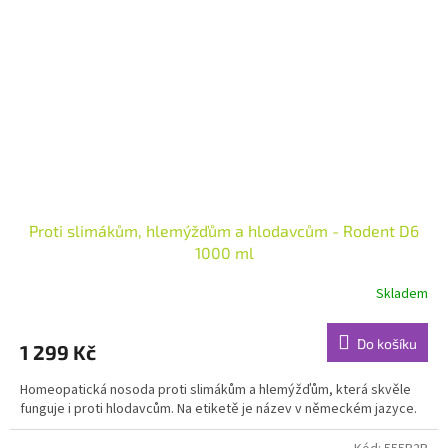
Proti slimákům, hlemýžďům a hlodavcům - Rodent D6
1000 ml
Skladem
Do košíku
1 299 Kč
Homeopatická nosoda proti slimákům a hlemýžďům, která skvěle
funguje i proti hlodavcům. Na etiketě je název v německém jazyce.