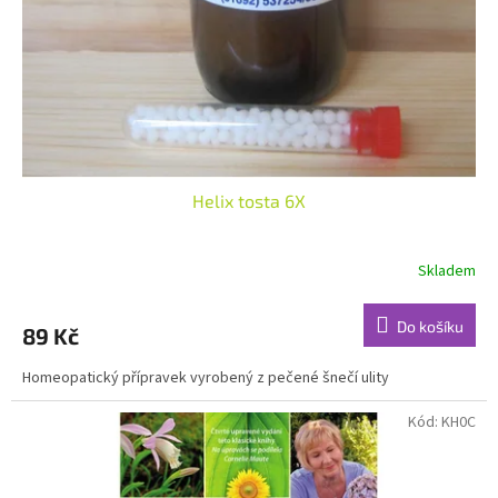
o
d
u
k
t
ů
Helix tosta 6X
Skladem
Do košíku
89 Kč
Homeopatický přípravek vyrobený z pečené šnečí ulity
Kód:
KH0C