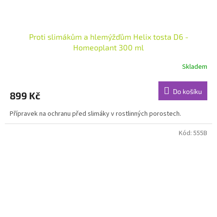
Proti slimákům a hlemýžďům Helix tosta D6 -
Homeoplant 300 ml
Skladem
Do košíku
899 Kč
Přípravek na ochranu před slimáky v rostlinných porostech.
Kód:
555B