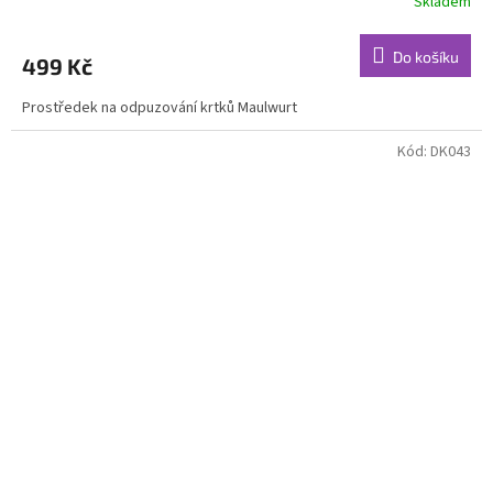
Skladem
Do košíku
499 Kč
Prostředek na odpuzování krtků Maulwurt
Kód:
DK043