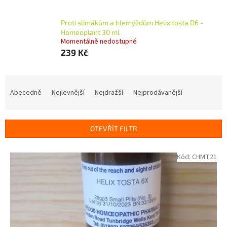
Proti slimákům a hlemýžďům Helix tosta D6 -
Homeoplant 30 ml
Momentálně nedostupné
239 Kč
Ř
a
Abecedně
Nejlevnější
Nejdražší
Nejprodávanější
z
e
n
OTEVŘÍT FILTR
í
p
V
Kód:
CHMT21
r
ý
o
p
d
i
u
s
k
p
t
r
ů