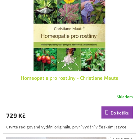
Homeopatie pro rostliny - Christiane Maute
Skladem
Do košíku
729 Kč
Čtvrté redigované vydání originálu, první vydání v českém jazyce