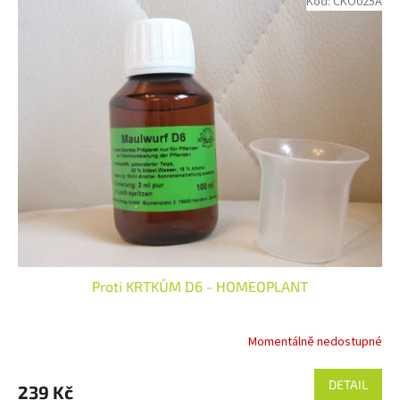
Kód:
CKO025A
Proti KRTKŮM D6 - HOMEOPLANT
Momentálně nedostupné
DETAIL
239 Kč