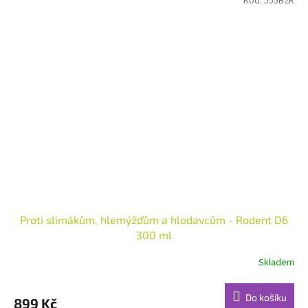
Kód:
555B2R
Proti slimákům, hlemýžďům a hlodavcům - Rodent D6
300 ml
Skladem
Do košíku
899 Kč