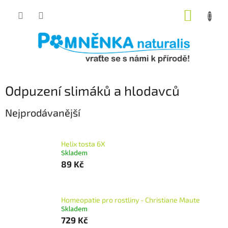
Přejít
NÁKUP
na
obsah
KOŠÍK
Odpuzení slimáků a hlodavců
Nejprodávanější
Helix tosta 6X
Skladem
89 Kč
Homeopatie pro rostliny - Christiane Maute
Skladem
729 Kč