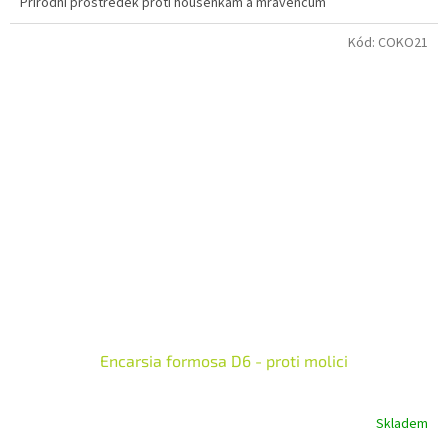
Přírodní prostředek proti housenkám a mravencům
Kód:
COKO21
Encarsia formosa D6 - proti molici
Skladem