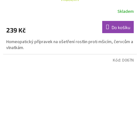
Skladem
Do košíku
239 Kč
Homeopatický přípravek na ošetření rostlin proti mšicím, červcům a
vlnatkám.
Kód:
D067N