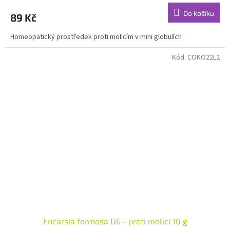
Do košíku
89 Kč
Homeopatický prostředek proti molicím v mini globulích
Kód:
COKO22L2
Encarsia formosa D6 - proti molici 10 g