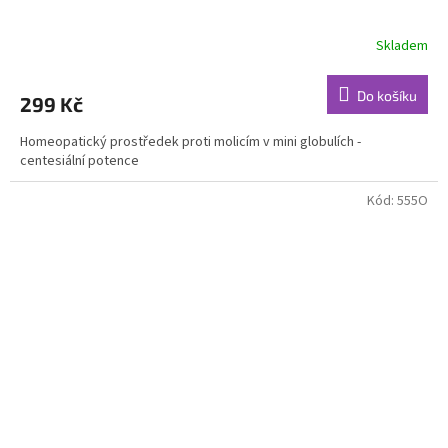
Skladem
Do košíku
299 Kč
Homeopatický prostředek proti molicím v mini globulích -
centesiální potence
Kód:
555O