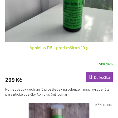
o
d
u
k
t
ů
Aphidius D6 - proti mšicím 10 g
Skladem
Do košíku
299 Kč
Homeopatický ochranný prostředek na odpuzení mšic vyrobený z
parazitické vosičky Aphidius (mšicomar)
Kód:
D066E