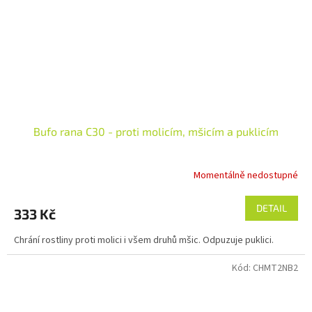
Bufo rana C30 - proti molicím, mšicím a puklicím
Momentálně nedostupné
DETAIL
333 Kč
Chrání rostliny proti molici i všem druhů mšic. Odpuzuje puklici.
Kód:
CHMT2NB2