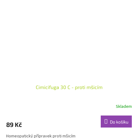
Cimicifuga 30 C - proti mšicím
Skladem
Do košíku
89 Kč
Homeopatický přípravek proti mšicím