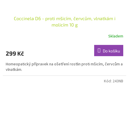
Coccinela D6 - proti mšicím, červcům, vlnatkám i
molicím 10 g
Skladem
Do košíku
299 Kč
Homeopatický přípravek na ošetření rostlin proti mšicím, červcům a
vlnatkám.
Kód:
243NB