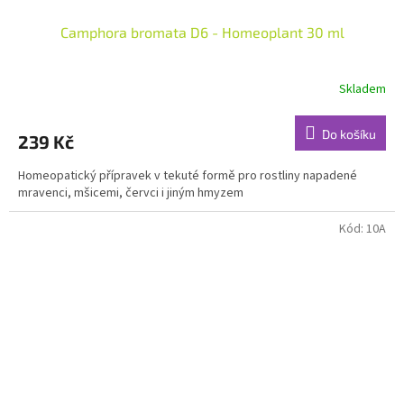
Camphora bromata D6 - Homeoplant 30 ml
Skladem
Do košíku
239 Kč
Homeopatický přípravek v tekuté formě pro rostliny napadené
mravenci, mšicemi, červci i jiným hmyzem
Kód:
10A