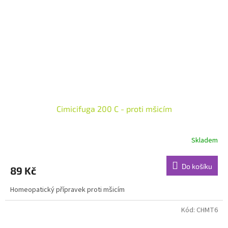
Cimicifuga 200 C - proti mšicím
Skladem
Do košíku
89 Kč
Homeopatický přípravek proti mšicím
Kód:
CHMT6