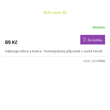
Bufo rana 30
Skladem
Do košíku
89 Kč
Odpuzuje mšice a molice - homeopatický přípravek v suché formě.
Kód:
1ACHMNB