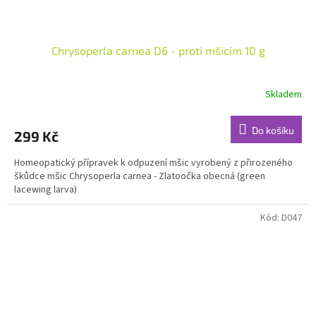
Chrysoperla carnea D6 - proti mšicím 10 g
Skladem
Do košíku
299 Kč
Homeopatický přípravek k odpuzení mšic vyrobený z přirozeného
škůdce mšic Chrysoperla carnea - Zlatoočka obecná (green
lacewing larva)
Kód:
D047