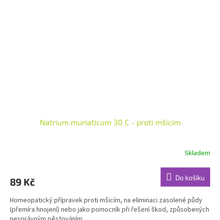
Natrium muriaticum 30 C - proti mšicím
Skladem
Do košíku
89 Kč
Homeopatický přípravek proti mšicím, na eliminaci zasolené půdy
(přemíra hnojení) nebo jako pomocník při řešení škod, způsobených
nesprávným pěstováním