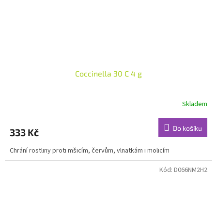
Coccinella 30 C 4 g
Skladem
Do košíku
333 Kč
Chrání rostliny proti mšicím, červům, vlnatkám i molicím
Kód:
D066NM2H2