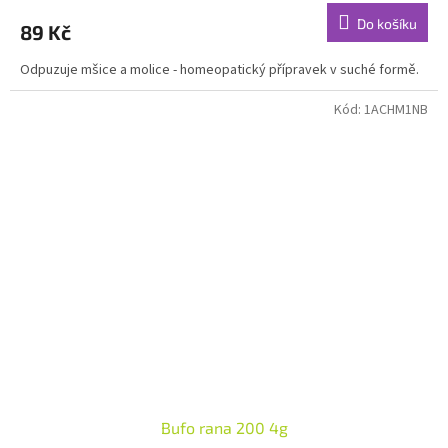
Do košíku
89 Kč
Odpuzuje mšice a molice - homeopatický přípravek v suché formě.
Kód:
1ACHM1NB
Bufo rana 200 4g