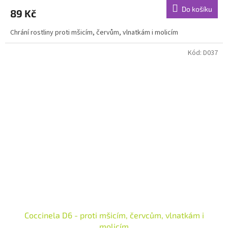
Do košíku
89 Kč
Chrání rostliny proti mšicím, červům, vlnatkám i molicím
Kód:
D037
Coccinela D6 - proti mšicím, červcům, vlnatkám i
molicím