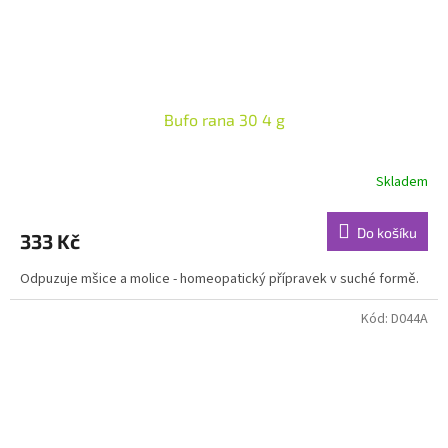
Bufo rana 30 4 g
Skladem
Do košíku
333 Kč
Odpuzuje mšice a molice - homeopatický přípravek v suché formě.
Kód:
D044A