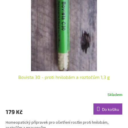
Bovista 30 - proti hnilobám a roztočům 1,3 g
Skladem
Do košíku
179 Kč
Homeopatický přípravek pro ošetření rostlin proti hnilobám,
roztočům a mravencům