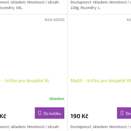
nost: skladem. Hmotnost / obsah:
Dostupnost: skladem. Hmotnost / 
Rozměry: XXL.
220g. Rozměry: L.
Kód:
KD030
K
i - tričko pro dospělé XL
Malíři - tričko pro dospělé X
Skladem
Do košíku
Do
 Kč
190 Kč
nost: skladem. Hmotnost / obsah:
Dostupnost: skladem. Hmotnost / 