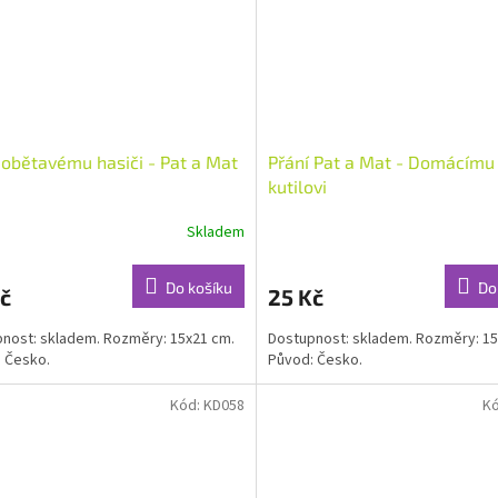
 obětavému hasiči - Pat a Mat
Přání Pat a Mat - Domácímu
kutilovi
Skladem
Do košíku
Do
č
25 Kč
nost: skladem. Rozměry: 15x21 cm.
Dostupnost: skladem. Rozměry: 15
 Česko.
Původ: Česko.
Kód:
KD058
K