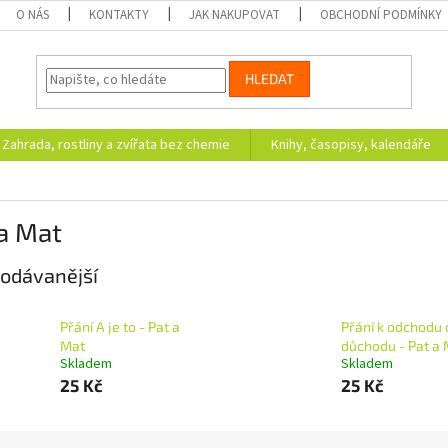
O NÁS
KONTAKTY
JAK NAKUPOVAT
OBCHODNÍ PODMÍNKY
HLEDAT
Zahrada, rostliny a zvířata bez chemie
Knihy, časopisy, kalendáře
a Mat
odávanější
Přání A je to - Pat a
Přání k odchodu 
Mat
důchodu - Pat a 
Skladem
Skladem
25 Kč
25 Kč