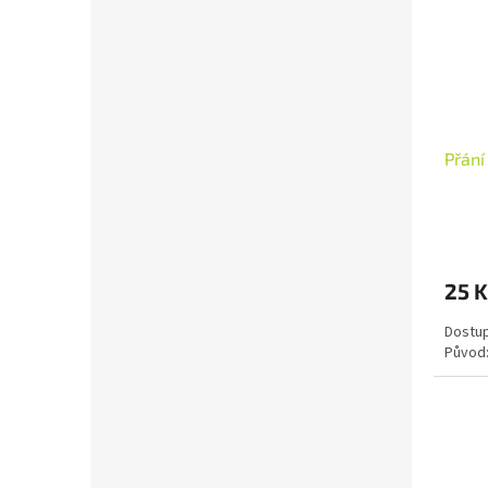
Přání
25 K
Dostup
Původ: