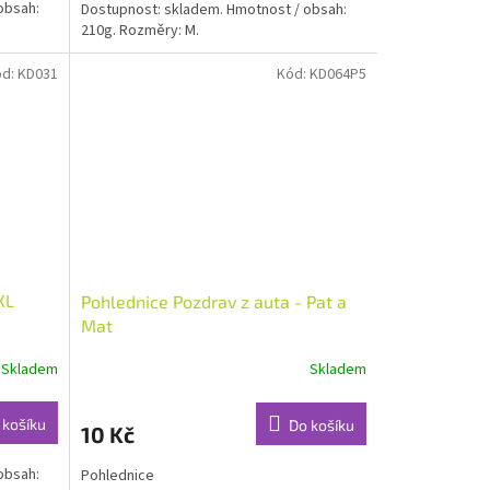
obsah:
Dostupnost: skladem. Hmotnost / obsah:
210g. Rozměry: M.
ód:
KD031
Kód:
KD064P5
XL
Pohlednice Pozdrav z auta - Pat a
Mat
Skladem
Skladem
 košíku
Do košíku
10 Kč
obsah:
Pohlednice