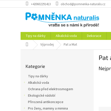
Přejít
+420602291413
obchod@pomnenka-naturalis.cz
na
obsah
Tipy na dárky
Alkalická voda
Dekorace
Domů
Výprodej
Pat a Mat
P
Pat 
o
Přeskočit
s
Kategorie
kategorie
Nejpr
t
r
Tipy na dárky
a
Alkalická voda
n
Ochrana před elektrosmogem
n
í
Ekologické nádobí
p
Přirozená antikoncepce
a
Pro ženy, maminy a mimina
Ř