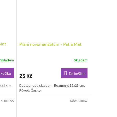
 Mat
Přání novomanželům - Pat a Mat
Skladem
Skladem
 košíku
Do košíku
25 Kč
x21 cm.
Dostupnost: skladem. Rozměry: 15x21 cm.
Původ: Česko.
ód:
KD055
Kód:
KD062