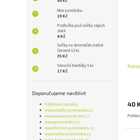
89 Kč
Mini pomlázka
19 Kč
Podložka pod svíčku zápich
zlatá
8 Kč
Svíčky na stromeček matné
červené 12 ks
35 Kč
Vánoční františky 5 ks
Pohle
17 Kč
Doporučujeme navštívit
40 
Filipínské masáže
www.studio-pomnenka.cz
Pohle
www.tancimesrdcem.cz
www.pomnenka.cz
www.homeo-pomnenka.cz
www.lenka-pomnenka.cz
www.homeomagazin.sk