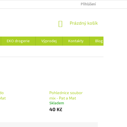
ZÁSADY OCHRANY OSOBNÍCH ÚDAJŮ A SOUBORY COOKIES
Přihlášení
NÁKUPNÍ
Prázdný košík
KOŠÍK
EKO drogerie
Výprodej
Kontakty
Blog
Obchod
do
Pohlednice soubor
Mat
mix - Pat a Mat
Skladem
40 Kč