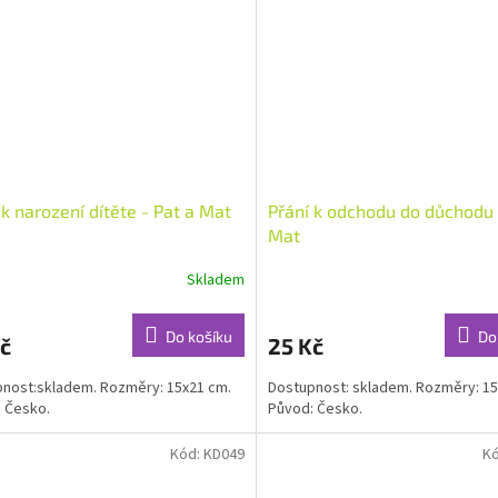
 k narození dítěte - Pat a Mat
Přání k odchodu do důchodu 
Mat
Skladem
Do košíku
Do
č
25 Kč
nost:skladem. Rozměry: 15x21 cm.
Dostupnost: skladem. Rozměry: 15
 Česko.
Původ: Česko.
Kód:
KD049
K