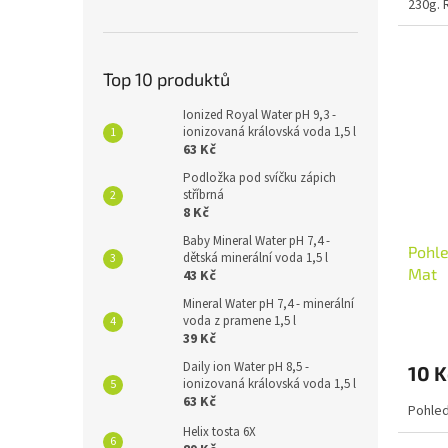
230g. 
Top 10 produktů
Ionized Royal Water pH 9,3 -
ionizovaná královská voda 1,5 l
63 Kč
Podložka pod svíčku zápich
stříbrná
8 Kč
Baby Mineral Water pH 7,4 -
Pohle
dětská minerální voda 1,5 l
Mat
43 Kč
Mineral Water pH 7,4 - minerální
voda z pramene 1,5 l
39 Kč
Daily ion Water pH 8,5 -
10 K
ionizovaná královská voda 1,5 l
63 Kč
Pohle
Helix tosta 6X