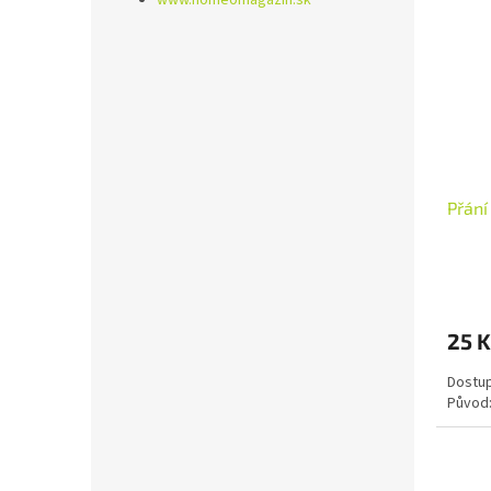
Přání
25 K
Dostup
Původ: