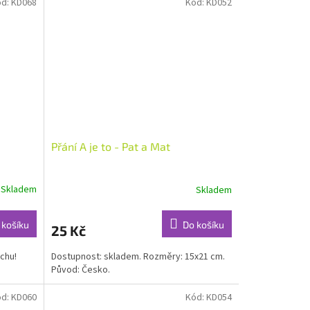
ód:
KD068
Kód:
KD052
Přání A je to - Pat a Mat
Skladem
Skladem
 košíku
Do košíku
25 Kč
ochu!
Dostupnost: skladem. Rozměry: 15x21 cm.
Původ: Česko.
ód:
KD060
Kód:
KD054