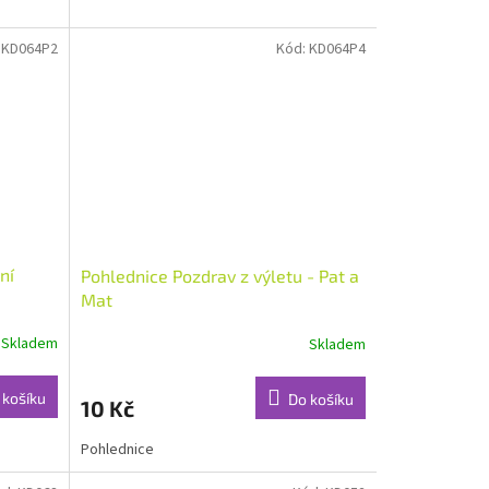
:
KD064P2
Kód:
KD064P4
ní
Pohlednice Pozdrav z výletu - Pat a
Mat
Skladem
Skladem
 košíku
Do košíku
10 Kč
Pohlednice