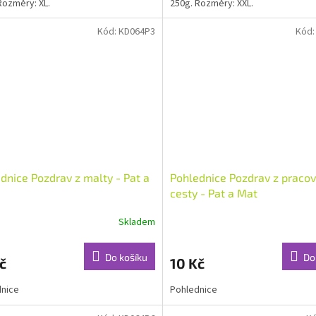
Rozměry: XL.
250g. Rozměry: XXL.
Kód:
KD064P3
Kód
dnice Pozdrav z malty - Pat a
Pohlednice Pozdrav z pracov
cesty - Pat a Mat
Skladem
Do košíku
Do
č
10 Kč
dnice
Pohlednice