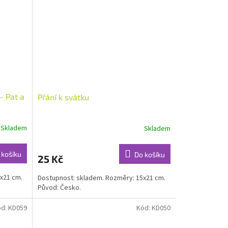
- Pat a
Přání k svátku
Skladem
Skladem
 košíku
Do košíku
25 Kč
x21 cm.
Dostupnost: skladem. Rozměry: 15x21 cm.
Původ: Česko.
ód:
KD059
Kód:
KD050