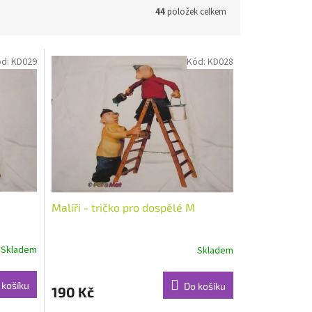
44
položek celkem
ód:
KD029
Kód:
KD028
Malíři - tričko pro dospělé M
Skladem
Skladem
 košíku
Do košíku
190 Kč