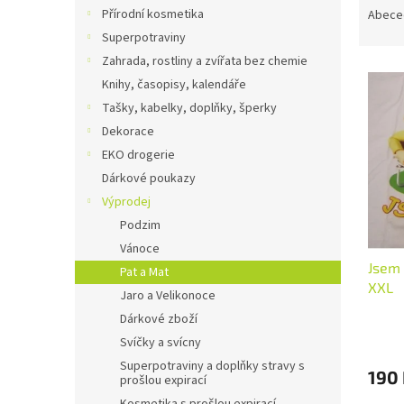
n
a
Přírodní kosmetika
Abece
e
z
Superpotraviny
l
e
Zahrada, rostliny a zvířata bez chemie
V
n
Knihy, časopisy, kalendáře
ý
í
Tašky, kabelky, doplňky, šperky
p
p
i
r
Dekorace
s
o
EKO drogerie
p
d
Dárkové poukazy
r
u
Výprodej
o
k
Podzim
d
t
Vánoce
u
ů
Jsem 
k
Pat a Mat
XXL
t
Jaro a Velikonoce
ů
Dárkové zboží
Svíčky a svícny
Superpotraviny a doplňky stravy s
190
prošlou expirací