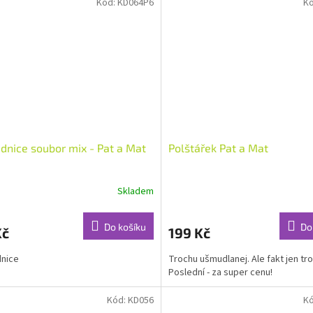
Kód:
KD064P6
K
dnice soubor mix - Pat a Mat
Polštářek Pat a Mat
Skladem
Do košíku
Do
Kč
199 Kč
dnice
Trochu ušmudlanej. Ale fakt jen tr
Poslední - za super cenu!
Kód:
KD056
K