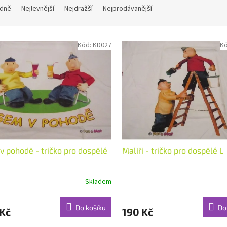
dně
Nejlevnější
Nejdražší
Nejprodávanější
Kód:
KD027
K
v pohodě - tričko pro dospělé
Malíři - tričko pro dospělé L
Skladem
Do košíku
Do
 Kč
190 Kč