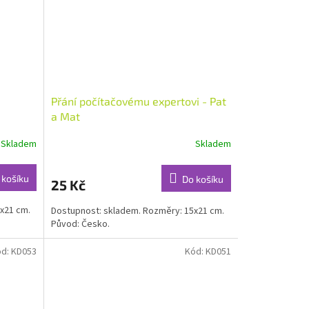
Přání počítačovému expertovi - Pat
a Mat
Skladem
Skladem
 košíku
Do košíku
25 Kč
x21 cm.
Dostupnost: skladem. Rozměry: 15x21 cm.
Původ: Česko.
ód:
KD053
Kód:
KD051