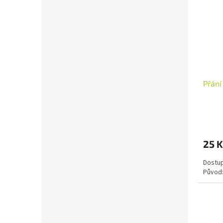
Přání
25 K
Dostup
Původ: