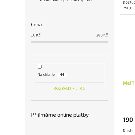
Kosmetika s prošlou expirací
Dostup
250g. 
Cena
10
Kč
280
Kč
Na skladě
44
Malíř
ROZBALIT FILTR
Přijímáme online platby
190
Dostup