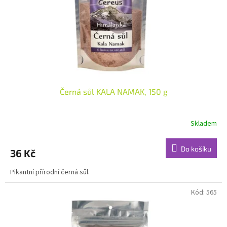
o
d
u
k
t
ů
Černá sůl KALA NAMAK, 150 g
Skladem
Do košíku
36 Kč
Pikantní přírodní černá sůl.
Kód:
565