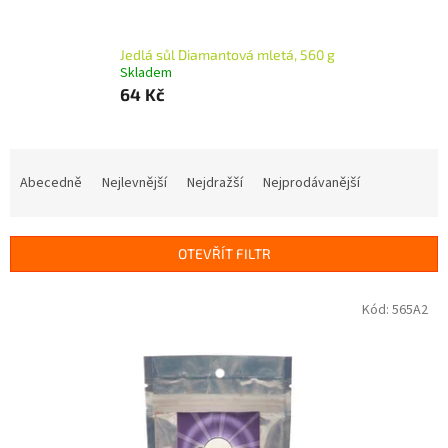
Jedlá sůl Diamantová mletá, 560 g
Skladem
64 Kč
Ř
a
Abecedně
Nejlevnější
Nejdražší
Nejprodávanější
z
e
n
OTEVŘÍT FILTR
í
p
V
Kód:
565A2
r
ý
o
p
d
i
u
s
k
p
t
r
ů