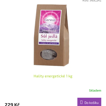
Kód:
563L2H2
Hality energetické 1 kg
Skladem
Do košíku
229 Kč