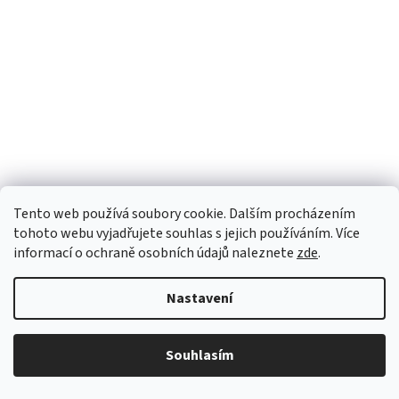
Tento web používá soubory cookie. Dalším procházením
tohoto webu vyjadřujete souhlas s jejich používáním. Více
informací o ochraně osobních údajů naleznete
zde
.
Slánka - KELPANKA s mořskou řasou BIO 200 g
Nastavení
Skladem
Souhlasím
Do košíku
51 Kč
Přírodní bílá jedlá diamantová sůl s mořskou řasou.