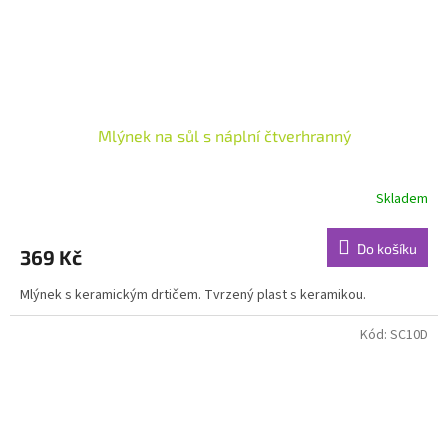
Mlýnek na sůl s náplní čtverhranný
Skladem
Do košíku
369 Kč
Mlýnek s keramickým drtičem. Tvrzený plast s keramikou.
Kód:
SC10D