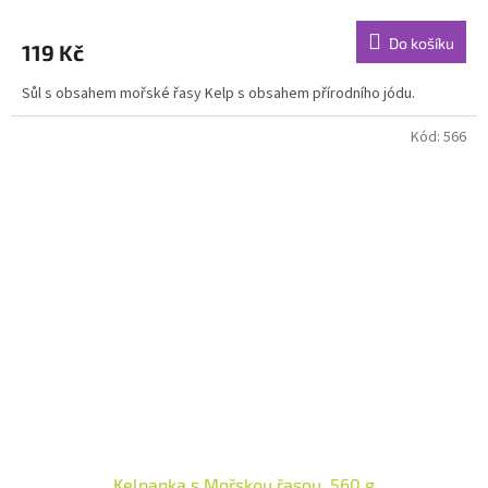
Do košíku
119 Kč
Sůl s obsahem mořské řasy Kelp s obsahem přírodního jódu.
Kód:
566
Kelpanka s Mořskou řasou, 560 g