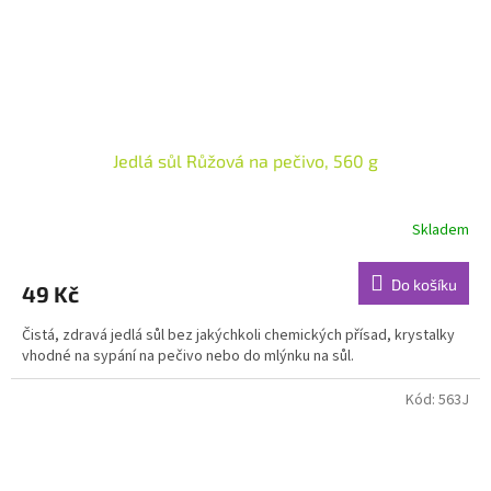
Jedlá sůl Růžová na pečivo, 560 g
Skladem
Do košíku
49 Kč
Čistá, zdravá jedlá sůl bez jakýchkoli chemických přísad, krystalky
vhodné na sypání na pečivo nebo do mlýnku na sůl.
Kód:
563J