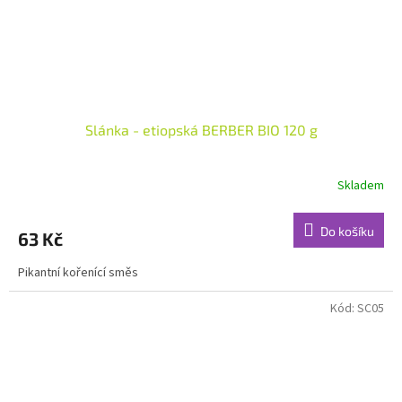
Slánka - etiopská BERBER BIO 120 g
Skladem
Do košíku
63 Kč
Pikantní kořenící směs
Kód:
SC05