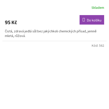
Skladem
Do košíku
95 Kč
Čistá, zdravá jedlá sůl bez jakýchkoli chemických přísad, jemně
mletá, růžová.
Kód:
562