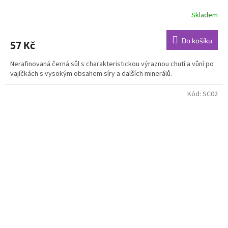
Skladem
Do košíku
57 Kč
Nerafinovaná černá sůl s charakteristickou výraznou chutí a vůní po
vajíčkách s vysokým obsahem síry a dalších minerálů.
Kód:
SC02