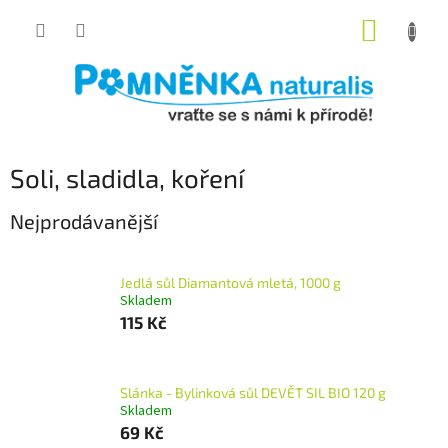
Přejít
NÁKUP
na
obsah
KOŠÍK
Soli, sladidla, koření
Nejprodávanější
Jedlá sůl Diamantová mletá, 1000 g
Skladem
115 Kč
Slánka - Bylinková sůl DEVĚT SIL BIO 120 g
Skladem
69 Kč