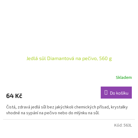
Jedlá sůl Diamantová na pečivo, 560 g
Skladem
Do košíku
64 Kč
Čistá, zdravá jedlá sůl bez jakýchkoli chemických přísad, krystalky
vhodné na sypání na pečivo nebo do mlýnku na sůl.
Kód:
563L