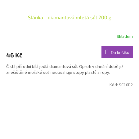
Slánka - diamantová mletá sůl 200 g
Skladem
Do košíku
46 Kč
Čistá přírodní bílá jedlá diamantová sůl. Oproti v dnešní době již
znečištěné mořské soli neobsahuje stopy plastů a ropy.
Kód:
SC10D2