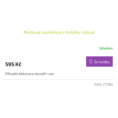
Mušlová zvonkohra s motýlky růžová
Skladem
Do košíku
595 Kč
Přírodní dekorace dovnitř i ven
Kód:
ZT082