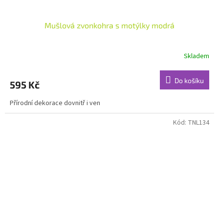
Mušlová zvonkohra s motýlky modrá
Skladem
Do košíku
595 Kč
Přírodní dekorace dovnitř i ven
Kód:
TNL134