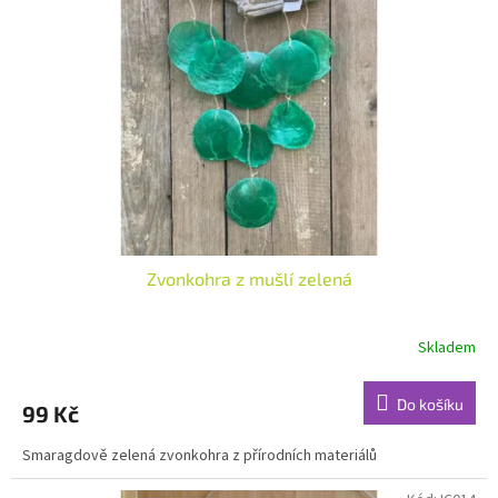
Zvonkohra z mušlí zelená
Skladem
Do košíku
99 Kč
Smaragdově zelená zvonkohra z přírodních materiálů