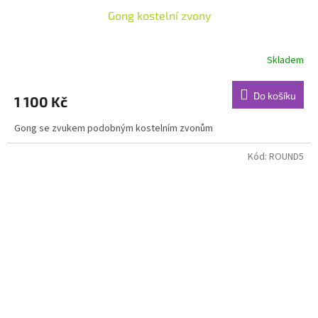
Gong kostelní zvony
Skladem
Do košíku
1 100 Kč
Gong se zvukem podobným kostelním zvonům
Kód:
ROUND5