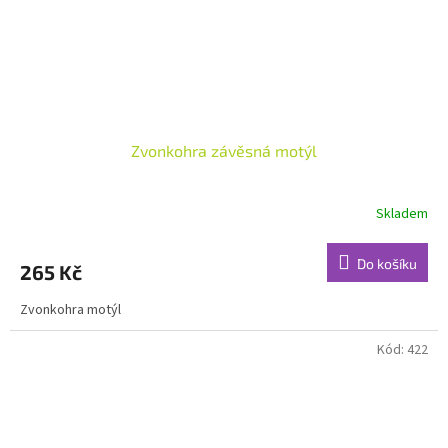
Zvonkohra závěsná motýl
Skladem
Do košíku
265 Kč
Zvonkohra motýl
Kód:
422