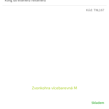
Kong do interiéru i exteriéru
z
5
hvězdiček.
Kód:
TNL167
Zvonkohra vícebarevná M
Skladem