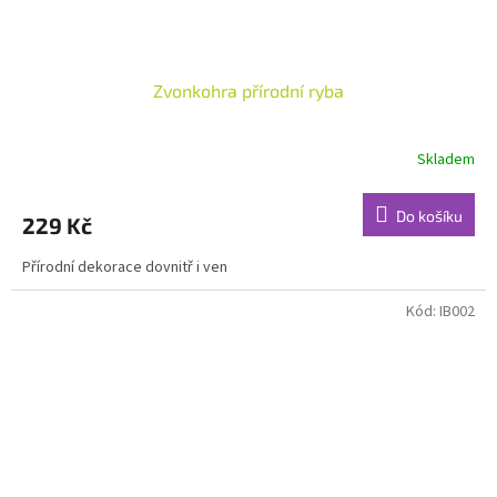
Zvonkohra přírodní ryba
Skladem
Do košíku
229 Kč
Přírodní dekorace dovnitř i ven
Kód:
IB002