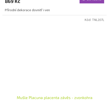
869 Kč
Přírodní dekorace dovnitř i ven
Kód:
TNL207L
Mušle Placuna placenta závěs - zvonkohra