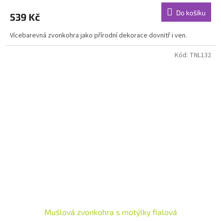
Do košíku
539 Kč
Vícebarevná zvonkohra jako přírodní dekorace dovnitř i ven.
Kód:
TNL132
Mušlová zvonkohra s motýlky fialová