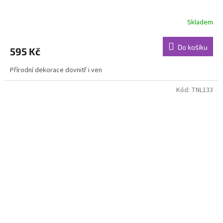
Skladem
Do košíku
595 Kč
Přírodní dekorace dovnitř i ven
Kód:
TNL133