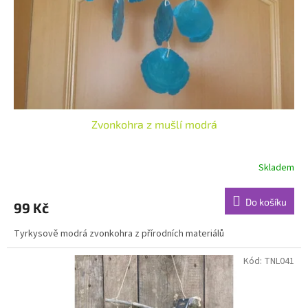
o
d
u
k
t
ů
Zvonkohra z mušlí modrá
Skladem
Do košíku
99 Kč
Tyrkysově modrá zvonkohra z přírodních materiálů
Kód:
TNL041