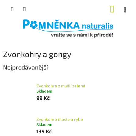
Přejít
NÁKUP
na
obsah
KOŠÍK
Zvonkohry a gongy
Nejprodávanější
Zvonkohra z mušlí zelená
Skladem
99 Kč
Zvonkohra mušle a ryba
Skladem
139 Kč