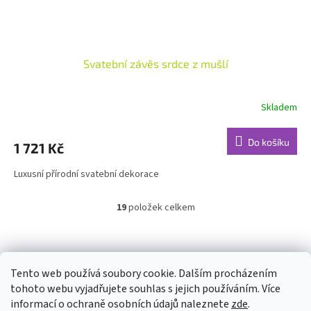
Svatební závěs srdce z mušlí
Skladem
Do košíku
1 721 Kč
Luxusní přírodní svatební dekorace
19
položek celkem
O
v
l
Z
á
á
d
p
Tento web používá soubory cookie. Dalším procházením
a
a
tohoto webu vyjadřujete souhlas s jejich používáním. Více
c
t
informací o ochraně osobních údajů naleznete
zde
.
í