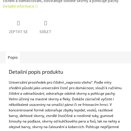
čištění a odmašťování, odstraňuje odolné skvrny a pohlcuje pachy.
Detailní informace
ZEPTAT SE
SDÍLET
Popis
Detailní popis produktu
Univerzální prostředek pro čištění „naprosto všeho“. Podle míry
zředění působí jako univerzální čistič pro domácnost, slouží k ručnímu
čištění a odmašťování, odstraňuje odolné skvrny a pohlcuje pachy.
Velmi účinný na mastné skvrny a fleky. Dokáže zázračně vyčistit i
několikaleté usazeniny na smažící pánvi či ve fritovacím hrnci. V
koncentrované formě odstraňuje zbytky lepidel, vosků, razítkové
barvy, dehtové skvrny, ztvrdlé živočišné a rostlinné tuky, gumové
šmouhy na podlaze, skvrny od kuličkového pera a fixů, lak na nehty a
olejové barvy, skvrny na čalounění a kobercích. Pohlcuje nepříjemné