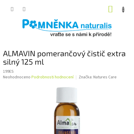
Přejít
NÁKUP
na
obsah
KOŠÍK
ALMAVIN pomerančový čistič extra
silný 125 ml
199ES
Průměrné
Neohodnoceno
Podrobnosti hodnocení
Značka:
Natures Care
hodnocení
produktu
je
0,0
z
5
hvězdiček.