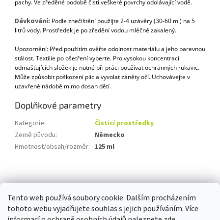
pachy. Ve zředěné podobě čistí veškeré povrchy odolávající vodě.
Dávkování:
Podle znečištění použijte 2-4 uzávěry (30-60 ml) na 5
litrů vody. Prostředek je po zředění vodou mléčně zakalený.
Upozornění: Před použitím ověřte odolnost materiálu a jeho barevnou
stálost. Textilie po ošetření vyperte. Pro vysokou koncentraci
odmašťujících složek je nutné při práci používat ochranných rukavic.
Může způsobit poškození plic a vyvolat záněty očí. Uchovávejte v
uzavřené nádobě mimo dosah dětí.
Doplňkové parametry
Kategorie
:
Čisticí prostředky
Země původu
:
Německo
Hmotnost/obsah/rozměr
:
125 ml
Z
á
p
Tento web používá soubory cookie. Dalším procházením
a
tohoto webu vyjadřujete souhlas s jejich používáním. Více
t
informací o ochraně osobních údajů naleznete
zde
.