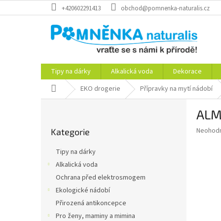
Přejít
+420602291413
obchod@pomnenka-naturalis.cz
na
obsah
Tipy na dárky
Alkalická voda
Dekorace
Domů
EKO drogerie
Přípravky na mytí nádobí
P
ALM
o
Přeskočit
s
Průměr
Neohod
Kategorie
kategorie
t
hodnoce
r
produkt
Tipy na dárky
a
je
Alkalická voda
0,0
n
z
Ochrana před elektrosmogem
n
5
í
Ekologické nádobí
hvězdič
p
Přirozená antikoncepce
a
Pro ženy, maminy a mimina