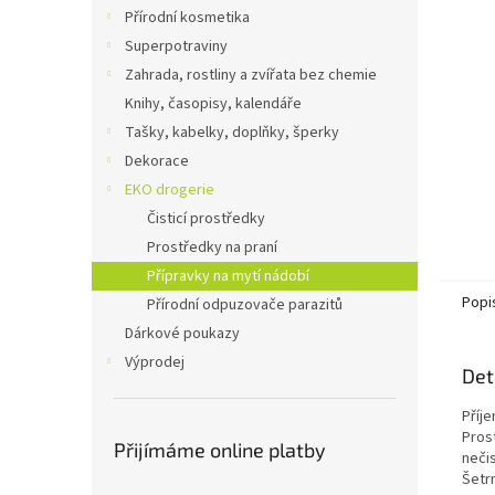
n
Přírodní kosmetika
e
Superpotraviny
l
Zahrada, rostliny a zvířata bez chemie
Knihy, časopisy, kalendáře
Tašky, kabelky, doplňky, šperky
Dekorace
EKO drogerie
Čisticí prostředky
Prostředky na praní
Přípravky na mytí nádobí
Popi
Přírodní odpuzovače parazitů
Dárkové poukazy
Výprodej
Det
Příj
Pros
Přijímáme online platby
neči
Šetr