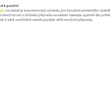
d k použití:
Win
na nádobí je koncentrovaný výrobek, pro dosažení perfektního výsledk
í množství než u běžného přípravku na nádobí. Dávkujte opatrně dle potře
né či silně znečištěné nádobí použijte větší množství přípravku.