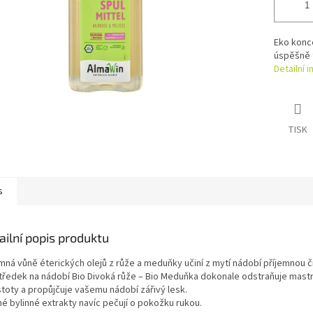
Eko konc
úspěšně 
Detailní 
TISK
s
ailní popis produktu
emná vůně éterických olejů z růže a meduňky učiní z mytí nádobí příjemnou č
tředek na nádobí Bio Divoká růže – Bio Meduňka dokonale odstraňuje mast
stoty a propůjčuje vašemu nádobí zářivý lesk.
né bylinné extrakty navíc pečují o pokožku rukou.