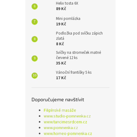
Helix tosta 6X
89 Kč
Mini pomlázka
19 Kč
Podložka pod svíčku zápich
zlatá
8 Kč
Svíčky na stromeček matné
červené 12 ks
35 Kč
Vánoční františky 5 ks
17 Kč
Doporučujeme navštívit
Filipínské masáže
www.studio-pomnenka.cz
www.tancimesrdcem.cz
www.pomnenka.cz
www.homeo-pomnenka.cz