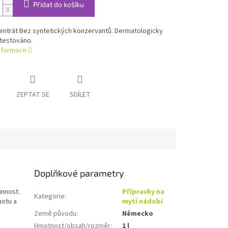
Přidat do košíku
entrát Bez syntetických konzervantů. Dermatologicky
testováno.
informace
ZEPTAT SE
SDÍLET
Doplňkové parametry
innost.
Přípravky na
Kategorie
:
notu a
mytí nádobí
Země původu
:
Německo
Hmotnost/obsah/rozměr
:
1 l