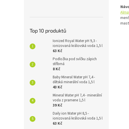
Návo
Alma
menš
mast
Top 10 produktů
Ionized Royal Water pH 9,3 -
ionizovaná královská voda 1,5 l
63 Kč
Podložka pod svíčku zápich
stříbrná
8 Kč
Baby Mineral Water pH 7,4 -
dětská minerální voda 1,5 l
43 Kč
Mineral Water pH 7,4 - minerální
voda z pramene 1,5 l
39 Kč
Daily ion Water pH 8,5 -
ionizovaná královská voda 1,5 l
63 Kč