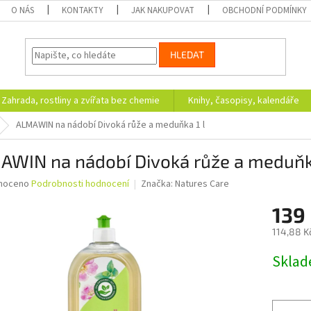
O NÁS
KONTAKTY
JAK NAKUPOVAT
OBCHODNÍ PODMÍNKY
HLEDAT
Zahrada, rostliny a zvířata bez chemie
Knihy, časopisy, kalendáře
ALMAWIN na nádobí Divoká růže a meduňka 1 l
AWIN na nádobí Divoká růže a meduňka
né
noceno
Podrobnosti hodnocení
Značka:
Natures Care
ní
139
u
114,88 K
Měrná
Skla
cena:
ek.