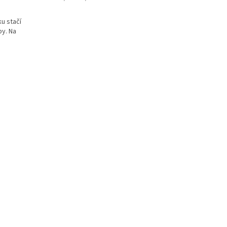
u stačí
by. Na