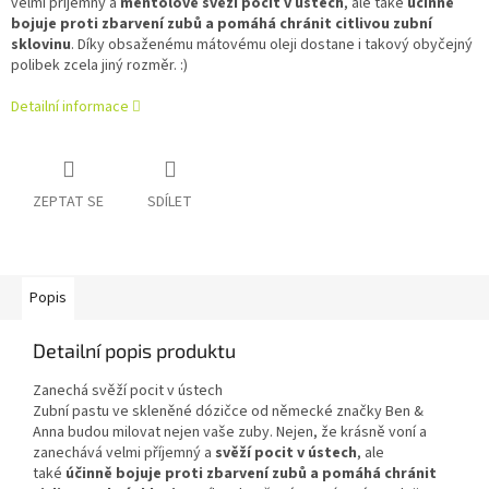
velmi příjemný a
mentolově svěží pocit v ústech
, ale také
účinně
bojuje proti zbarvení zubů a pomáhá chránit citlivou zubní
sklovinu
. Díky obsaženému mátovému oleji dostane i takový obyčejný
polibek zcela jiný rozměr. :)
Detailní informace
ZEPTAT SE
SDÍLET
Popis
Detailní popis produktu
Zanechá svěží pocit v ústech
Zubní pastu ve skleněné dózičce od německé značky Ben &
Anna budou milovat nejen vaše zuby. Nejen, že krásně voní a
zanechává velmi příjemný a
svěží pocit v ústech
, ale
také
účinně bojuje proti zbarvení zubů a pomáhá chránit