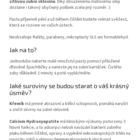
citlivou zubní sklovinu
. Díky obsaženému mátovému oleji
dostane i takový obyčejný polibek zcela jiný rozměr. :)
Pasta příjemně pění a už během čištění budete vnímat svěžest,
která se rozvine ve vašich ústech.
Neobsahuje ftaláty, parabeny, mikroplasty SLS ani formaldehyd.
Jak na to?
Jednoduše naberte malé množství pasty pomocí přiložené
dřevěné špachtličky a naneste jej na zubní kartáček. Čistěte
zuby důkladně 2 minuty a poté vypláchněte.
Jaké suroviny se budou starat o váš krásný
úsměv?
Křemík
má jemné abrazivní a bělící schopnosti, pomáhá narušit
a zničit skvrny na zubní sklovině.
Calcium Hydroxyapatite
má klinickými výzkumy potvrzeny 3
hlavní funkce, a to adsorpci neboli navázání bakterií zubního
plaku během čištění, opravy a vyplnění mikroskopických trhlin na
povrchu zubů a obnovu demineralizovaných ploch pod