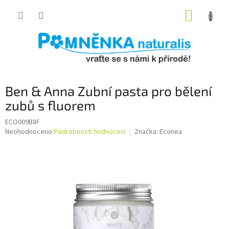
Přejít
NÁKUP
na
obsah
KOŠÍK
Ben & Anna Zubní pasta pro bělení
zubů s fluorem
ECO009B8F
Průměrné
Neohodnoceno
Podrobnosti hodnocení
Značka:
Econea
hodnocení
produktu
je
0,0
z
5
hvězdiček.