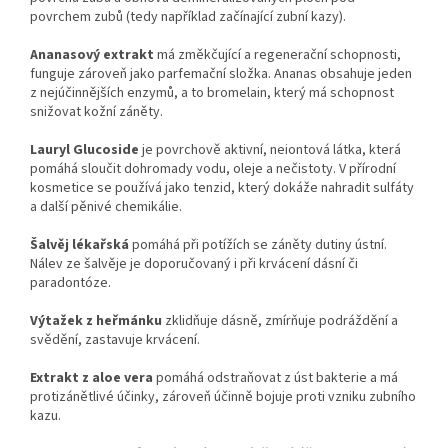
povrchem zubů (tedy například začínající zubní kazy).
Ananasový extrakt
má změkčující a regenerační schopnosti,
funguje zároveň jako parfemační složka. Ananas obsahuje jeden
z nejúčinnějších enzymů, a to bromelain, který má schopnost
snižovat kožní záněty.
Lauryl Glucoside
je povrchově aktivní, neiontová látka, která
pomáhá sloučit dohromady vodu, oleje a nečistoty. V přírodní
kosmetice se používá jako tenzid, který dokáže nahradit sulfáty
a další pěnivé chemikálie.
Šalvěj lékařská
pomáhá při potížích se záněty dutiny ústní.
Nálev ze šalvěje je doporučovaný i při krvácení dásní či
paradontóze.
Výtažek z heřmánku
zklidňuje dásně, zmírňuje podráždění a
svědění, zastavuje krvácení.
Extrakt z aloe vera
pomáhá odstraňovat z úst bakterie a má
protizánětlivé účinky, zároveň účinně bojuje proti vzniku zubního
kazu.