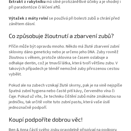
Extrakt z rakytníku
má silné protizánětlivé účinky a je vhodný i
při paradontóze či léčení aftů.
Výtažek z máty rolní
se používá při bolesti zubů a chrání před
zánětem dásní.
Co způsobuje žloutnutí a zbarvení zubů?
Příčin může být opravdu mnoho. Někdo má žluté zbarvení zubní
skloviny dáno geneticky nebo je určeno jeho DNA. Zuby rovněž
žloutnou s věkem, protože sklovina se časem oslabuje a
odhaluje dentin, což je tmavší látka, která tvoří většinu zubu. V
takových případech je téměř nemožné zuby přirozenou cestou
vybělit.
Pokud ale na zubech vznikají žluté skvrny, pak je na vině nejspíše
špatná zubní hygiena nebo časté pití kávy, červeného vína či
čaje. Pokud už víte, že techniku čištění zubů máte zmáknutou na
jedničku, tak určitě volte tuto zubní pastu, která vaše úsilí
jednoznačně podpoří.
Koupí podpoříte dobrou věc!
Ben & Anna částí svého zisku pravidelně přispívají na podporu