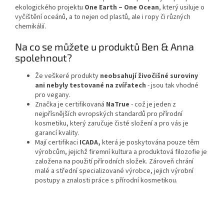
ekologického projektu
One Earth – One Ocean
, který usiluje o
vyčištění oceánů, a to nejen od plastů, ale i ropy či různých
chemikálií.
Na co se můžete u produktů Ben & Anna
spolehnout?
Že veškeré produkty
neobsahují živočišné suroviny
ani nebyly testované na zvířatech
- jsou tak vhodné
pro vegany.
Značka je certifikovaná
NaTrue
- což je jeden z
nejpřísnějších evropských standardů pro přírodní
kosmetiku, který zaručuje čisté složení a pro vás je
garancí kvality.
Mají certifikaci
ICADA,
která je poskytována pouze těm
výrobcům, jejichž firemní kultura a produktová filozofie je
založena na použití přírodních složek. Zároveň chrání
malé a střední specializované výrobce, jejich výrobní
postupy a znalosti práce s přírodní kosmetikou.