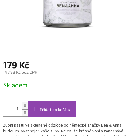
179 Kč
147,93 Kč bez DPH
Měrná
Skladem
cena:
Přidat do košíku
Zubní pastu ve skleněné dózičce od německé značky Ben & Anna
budou milovat nejen vaše zuby. Nejen, že krásně voní a zanechává