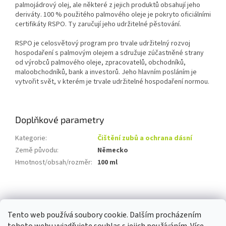
palmojádrový olej, ale některé z jejich produktů obsahují jeho
deriváty. 100 % použitého palmového oleje je pokryto oficiálními
certifikáty RSPO. Ty zaručují jeho udržitelné pěstování.
RSPO je celosvětový program pro trvale udržitelný rozvoj
hospodaření s palmovým olejem a sdružuje zúčastněné strany
od výrobců palmového oleje, zpracovatelů, obchodníků,
maloobchodníků, bank a investorů. Jeho hlavním posláním je
vytvořit svět, v kterém je trvale udržitelné hospodaření normou.
Doplňkové parametry
Kategorie
:
Čištění zubů a ochrana dásní
Země původu
:
Německo
Hmotnost/obsah/rozměr
:
100 ml
Z
á
p
Tento web používá soubory cookie. Dalším procházením
a