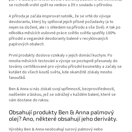
se rozhodli vrátit zpět na venkov a žít v souladu s přírodou.
A příroda je začala inspirovat natolik, že se vrhli do vývoje
deodorantu, který by splňoval jejich přísné požadavky (a to
nejen na složení, ale i s ohledem na přírodu a vše živé). A tak po
několika měsících usilovné práce světlo světla spatřily 100%
přírodní a veganské deodoranty balené v recyklovaných
papírových obalech.
První produkty doslova vznikaly v jejich domácí kuchyni. Po
mnoha měsících testování a vývoje se postupně přesunuly do
továrny certifikované pro výrobu přírodní kosmetiky a začaly se
kutálet do všech koutů světa, kde okamžitě získaly mnoho
fanoušků.
Ben & Anna si nás získali svojí upřímností, bezprostředností,
nadšením a láskou, jež se odrážejí v každém balení, které se
vám dostane do rukou.
Obsahují produkty Ben & Anna palmový
olej? Ano, některé obsahují jeho deriváty.
Výrobky Ben & Anna neobsahují surový palmový nebo