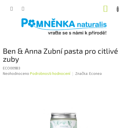
Přejít
NÁKUP
na
obsah
KOŠÍK
Ben & Anna Zubní pasta pro citlivé
zuby
ECO009B3
Průměrné
Neohodnoceno
Podrobnosti hodnocení
Značka:
Econea
hodnocení
produktu
je
0,0
z
5
hvězdiček.