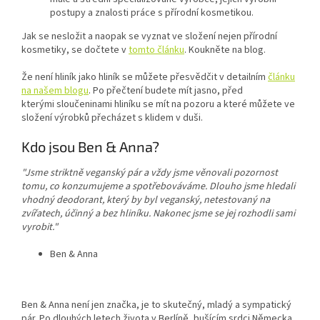
postupy a znalosti práce s přírodní kosmetikou.
Jak se nesložit a naopak se vyznat ve složení nejen přírodní
kosmetiky, se dočtete v
tomto článku
. Koukněte na blog.
Že není hliník jako hliník se můžete přesvědčit v detailním
článku
na našem blogu
. Po přečtení budete mít jasno, před
kterými sloučeninami hliníku se mít na pozoru a které můžete ve
složení výrobků přecházet s klidem v duši.
Kdo jsou Ben & Anna?
"Jsme striktně veganský pár a vždy jsme věnovali pozornost
tomu, co konzumujeme a spotřebováváme. Dlouho jsme hledali
vhodný deodorant, který by byl veganský, netestovaný na
zvířatech, účinný a bez hliníku. Nakonec jsme se jej rozhodli sami
vyrobit."
Ben & Anna
Ben & Anna není jen značka, je to skutečný, mladý a sympatický
pár. Po dlouhých letech života v Berlíně, bušícím srdci Německa,