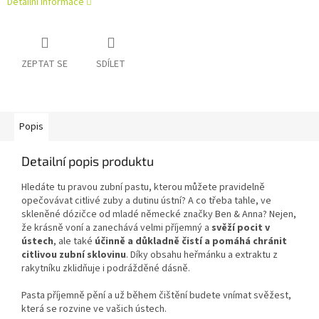
Detailní informace
ZEPTAT SE
SDÍLET
Popis
Detailní popis produktu
Hledáte tu pravou zubní pastu, kterou můžete pravidelně
opečovávat citlivé zuby a dutinu ústní? A co třeba tahle, ve
skleněné dózičce od mladé německé značky Ben & Anna? Nejen,
že krásně voní a zanechává velmi příjemný a
svěží pocit v
ústech
, ale také
účinně a důkladně čistí a pomáhá chránit
citlivou zubní sklovinu
. Díky obsahu heřmánku a extraktu z
rakytníku zklidňuje i podrážděné dásně.
Pasta příjemně pění a už během čištění budete vnímat svěžest,
která se rozvine ve vašich ústech.