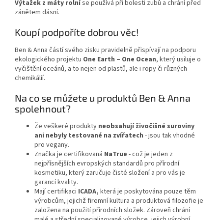
Výtažek z máty rolní
se používá při bolesti zubů a chrání před
zánětem dásní.
Koupí podpoříte dobrou věc!
Ben & Anna částí svého zisku pravidelně přispívají na podporu
ekologického projektu
One Earth – One Ocean
, který usiluje o
vyčištění oceánů, a to nejen od plastů, ale i ropy či různých
chemikálií.
Na co se můžete u produktů Ben & Anna
spolehnout?
Že veškeré produkty
neobsahují živočišné suroviny
ani nebyly testované na zvířatech
- jsou tak vhodné
pro vegany.
Značka je certifikovaná
NaTrue
- což je jeden z
nejpřísnějších evropských standardů pro přírodní
kosmetiku, který zaručuje čisté složení a pro vás je
garancí kvality.
Mají certifikaci
ICADA,
která je poskytována pouze těm
výrobcům, jejichž firemní kultura a produktová filozofie je
založena na použití přírodních složek. Zároveň chrání
malé a střední specializované výrobce, jejich výrobní