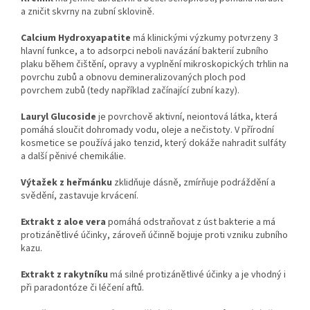
a zničit skvrny na zubní sklovině.
Calcium Hydroxyapatite
má klinickými výzkumy potvrzeny 3
hlavní funkce, a to adsorpci neboli navázání bakterií zubního
plaku během čištění, opravy a vyplnění mikroskopických trhlin na
povrchu zubů a obnovu demineralizovaných ploch pod
povrchem zubů (tedy například začínající zubní kazy).
Lauryl Glucoside
je povrchově aktivní, neiontová látka, která
pomáhá sloučit dohromady vodu, oleje a nečistoty. V přírodní
kosmetice se používá jako tenzid, který dokáže nahradit sulfáty
a další pěnivé chemikálie.
Výtažek z heřmánku
zklidňuje dásně, zmírňuje podráždění a
svědění, zastavuje krvácení.
Extrakt z aloe vera
pomáhá odstraňovat z úst bakterie a má
protizánětlivé účinky, zároveň účinně bojuje proti vzniku zubního
kazu.
Extrakt z rakytníku
má silné protizánětlivé účinky a je vhodný i
při paradontóze či léčení aftů.