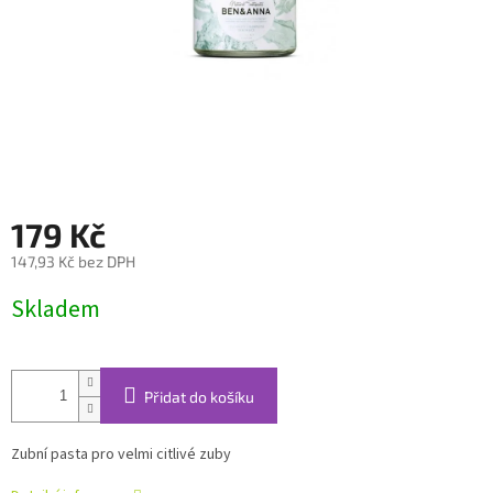
179 Kč
147,93 Kč bez DPH
Měrná
Skladem
cena:
Přidat do košíku
Zubní pasta pro velmi citlivé zuby