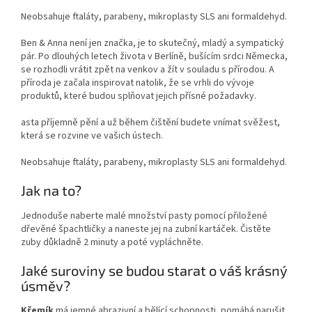
Neobsahuje ftaláty, parabeny, mikroplasty SLS ani formaldehyd.
Ben & Anna není jen značka, je to skutečný, mladý a sympatický
pár. Po dlouhých letech života v Berlíně, bušícím srdci Německa,
se rozhodli vrátit zpět na venkov a žít v souladu s přírodou. A
příroda je začala inspirovat natolik, že se vrhli do vývoje
produktů, které budou splňovat jejich přísné požadavky.
asta příjemně pění a už během čištění budete vnímat svěžest,
která se rozvine ve vašich ústech.
Neobsahuje ftaláty, parabeny, mikroplasty SLS ani formaldehyd.
Jak na to?
Jednoduše naberte malé množství pasty pomocí přiložené
dřevěné špachtličky a naneste jej na zubní kartáček. Čistěte
zuby důkladně 2 minuty a poté vypláchněte.
Jaké suroviny se budou starat o váš krásný
úsměv?
Křemík
má jemné abrazivní a bělící schopnosti, pomáhá narušit