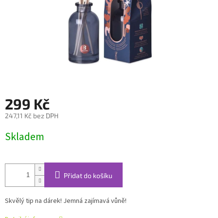
299 Kč
247,11 Kč bez DPH
Měrná
Skladem
cena:
Přidat do košíku
Skvělý tip na dárek! Jemná zajímavá vůně!