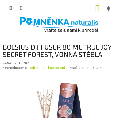
Přejít
NÁKUP
na
obsah
KOŠÍK
BOLSIUS DIFFUSER 80 ML TRUE JOY
SECRET FOREST, VONNÁ STÉBLA
CG003R2Z12OR2
Průměrné
Neohodnoceno
Podrobnosti hodnocení
Značka:
Z-TRADE s. r. o.
hodnocení
produktu
je
0,0
z
5
hvězdiček.