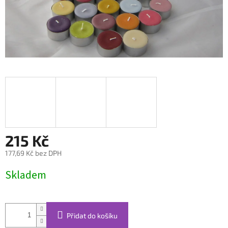
215 Kč
177,69 Kč bez DPH
Měrná
Skladem
cena:
Přidat do košíku