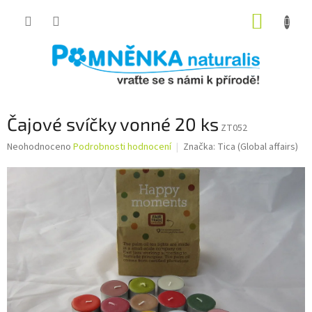
Přejít
NÁKUP
na
obsah
KOŠÍK
Čajové svíčky vonné 20 ks
ZT052
Průměrné
Neohodnoceno
Podrobnosti hodnocení
Značka:
Tica (Global affairs)
hodnocení
produktu
je
0,0
z
5
hvězdiček.