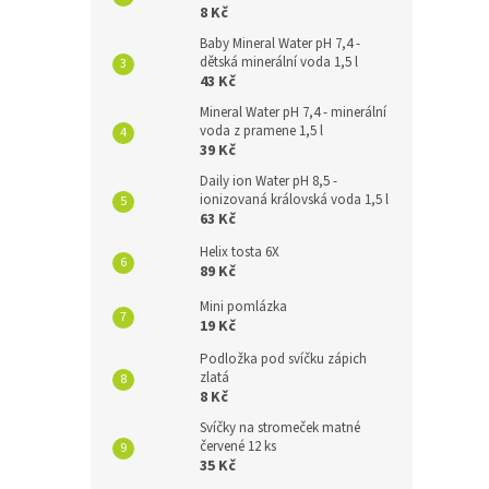
8 Kč
Baby Mineral Water pH 7,4 -
dětská minerální voda 1,5 l
43 Kč
Mineral Water pH 7,4 - minerální
voda z pramene 1,5 l
39 Kč
Daily ion Water pH 8,5 -
ionizovaná královská voda 1,5 l
63 Kč
Helix tosta 6X
89 Kč
Mini pomlázka
19 Kč
Podložka pod svíčku zápich
zlatá
8 Kč
Svíčky na stromeček matné
červené 12 ks
35 Kč