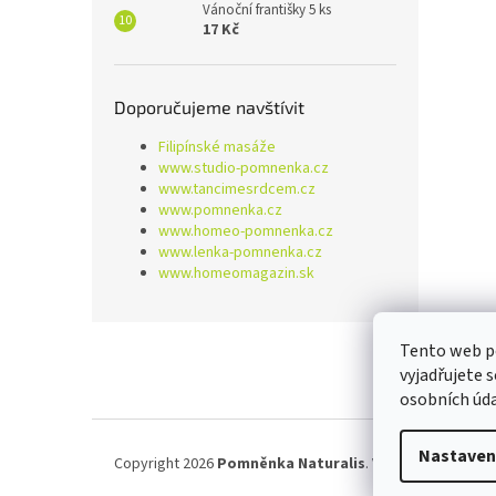
Vánoční františky 5 ks
17 Kč
Doporučujeme navštívit
Filipínské masáže
www.studio-pomnenka.cz
www.tancimesrdcem.cz
www.pomnenka.cz
www.homeo-pomnenka.cz
www.lenka-pomnenka.cz
www.homeomagazin.sk
Z
Tento web p
á
vyjadřujete 
p
osobních úd
a
t
í
Nastaven
Copyright 2026
Pomněnka Naturalis
. Všechna práva vy