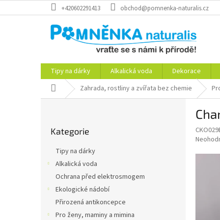
Přejít
+420602291413
obchod@pomnenka-naturalis.cz
na
obsah
Tipy na dárky
Alkalická voda
Dekorace
Domů
Zahrada, rostliny a zvířata bez chemie
Pr
P
Char
o
Přeskočit
s
CKO029
Kategorie
kategorie
t
Průměr
Neohod
r
hodnoce
Tipy na dárky
a
produkt
Alkalická voda
je
n
0,0
Ochrana před elektrosmogem
n
z
í
Ekologické nádobí
5
p
Přirozená antikoncepce
hvězdič
a
Pro ženy, maminy a mimina