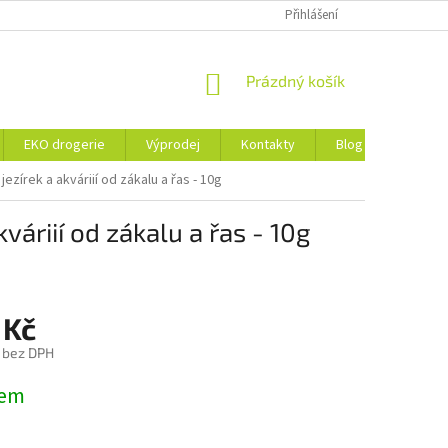
ZÁSADY OCHRANY OSOBNÍCH ÚDAJŮ A SOUBORY COOKIES
Přihlášení
NÁKUPNÍ
Prázdný košík
KOŠÍK
EKO drogerie
Výprodej
Kontakty
Blog
Obchod
ezírek a akváriií od zákalu a řas - 10g
váriií od zákalu a řas - 10g
 Kč
č bez DPH
dem