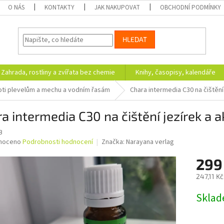
O NÁS
KONTAKTY
JAK NAKUPOVAT
OBCHODNÍ PODMÍNKY
HLEDAT
Zahrada, rostliny a zvířata bez chemie
Knihy, časopisy, kalendáře
oti plevelům a mechu a vodním řasám
Chara intermedia C30 na čištění j
a intermedia C30 na čištění jezírek a ak
B
né
noceno
Podrobnosti hodnocení
Značka:
Narayana verlag
ní
299
u
247,11 K
Měrná
Skla
cena:
ek.