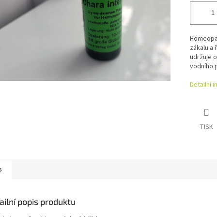
Homeopati
zákalu a 
udržuje o
vodního p
Detailní 
TISK
s
ailní popis produktu