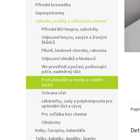
n
Přírodní kosmetika
e
Superpotraviny
l
Zahrada, rostliny a zvířata bez chemie
Přírodní BIO hnojiva, substráty
Odpuzení hmyzu, savých a žravých
škůdců
Plísně, houbové choroby, rakovina
Odpuzení slimáků a hlodavců
Vliv prostředí a počasí, poškozující
péče, nadměrný růst
Proti plevelům a mechu a vodním
řasám
Ochrana včel
Lékárničky, sady a polykompozita pro
optimální růst a vývoj
Popi
Pro zvířátka bez chemie
Cibuloviny
Det
Knihy, časopisy, kalendáře
Tašky, kabelky, doplňky, šperky