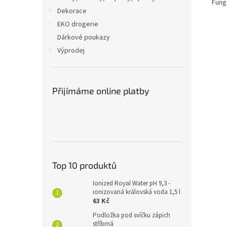
Fung
Dekorace
EKO drogerie
Dárkové poukazy
Výprodej
Přijímáme online platby
Top 10 produktů
Ionized Royal Water pH 9,3 -
ionizovaná královská voda 1,5 l
63 Kč
Podložka pod svíčku zápich
stříbrná