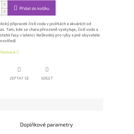
Přidat do košíku
cký připravek čistí vodu v jezírkách a akváriích od
řas. Tam, kde se chara přirozeně vyskytuje, čistí vodu a
statní řasy v latenci. Neškodný pro ryby a jiné obyvatele
rostředí.
informace
ZEPTAT SE
SDÍLET
Doplňkové parametry