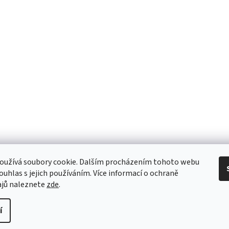
oužívá soubory cookie. Dalším procházením tohoto webu
souhlas s jejich používáním. Více informací o ochraně
ajů naleznete
zde
.
í
hrazena.
Upravit nastavení cookies