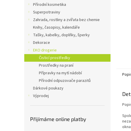
n
Přírodní kosmetika
e
Superpotraviny
l
Zahrada, rostliny a zvířata bez chemie
Knihy, časopisy, kalendáře
Tašky, kabelky, doplňky, šperky
Dekorace
EKO drogerie
Čisticí prostředky
Prostředky na praní
Přípravky na mytí nádobí
Popi
Přírodní odpuzovače parazitů
Dárkové poukazy
Det
Výprodej
Popi
Spol
Přijímáme online platby
neza
okna,