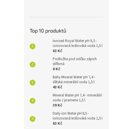
Top 10 produktů
Ionized Royal Water pH 9,3 -
ionizovaná královská voda 1,5 l
63 Kč
Podložka pod svíčku zápich
stříbrná
8 Kč
Baby Mineral Water pH 7,4 -
dětská minerální voda 1,5 l
43 Kč
Mineral Water pH 7,4 - minerální
voda z pramene 1,5 l
39 Kč
Daily ion Water pH 8,5 -
ionizovaná královská voda 1,5 l
63 Kč