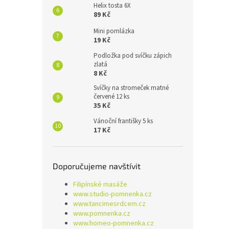
Helix tosta 6X
89 Kč
Mini pomlázka
19 Kč
Podložka pod svíčku zápich
zlatá
8 Kč
Svíčky na stromeček matné
červené 12 ks
35 Kč
Vánoční františky 5 ks
17 Kč
Doporučujeme navštívit
Filipínské masáže
www.studio-pomnenka.cz
www.tancimesrdcem.cz
www.pomnenka.cz
www.homeo-pomnenka.cz