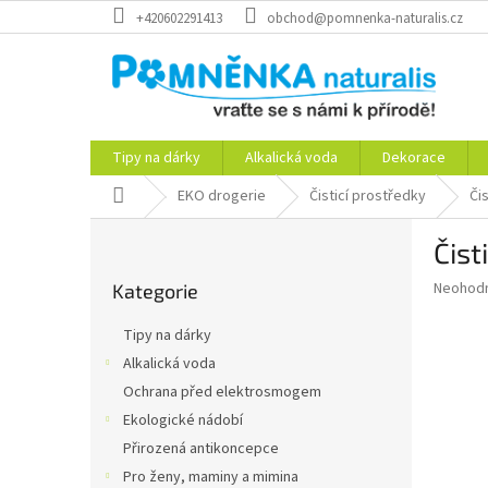
Přejít
+420602291413
obchod@pomnenka-naturalis.cz
na
obsah
Tipy na dárky
Alkalická voda
Dekorace
Domů
EKO drogerie
Čisticí prostředky
Či
P
Čist
o
Přeskočit
s
Průměr
Neohod
Kategorie
kategorie
t
hodnoce
r
produkt
Tipy na dárky
a
je
Alkalická voda
0,0
n
z
Ochrana před elektrosmogem
n
5
í
Ekologické nádobí
hvězdič
p
Přirozená antikoncepce
a
Pro ženy, maminy a mimina