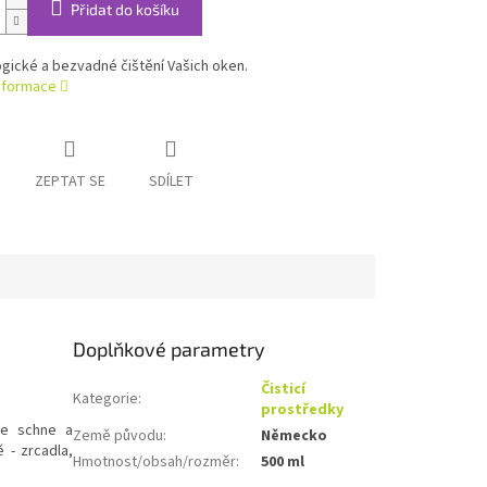
Přidat do košíku
gické a bezvadné čištění Vašich oken.
informace
ZEPTAT SE
SDÍLET
Doplňkové parametry
Čisticí
Kategorie
:
prostředky
hle schne a
Země původu
:
Německo
 - zrcadla,
Hmotnost/obsah/rozměr
:
500 ml