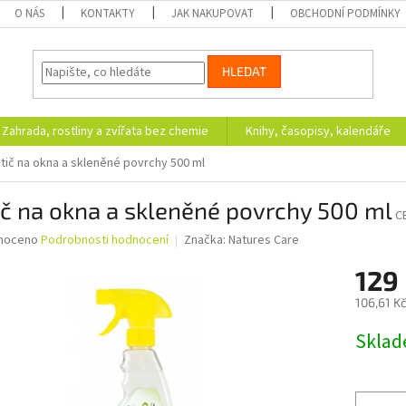
O NÁS
KONTAKTY
JAK NAKUPOVAT
OBCHODNÍ PODMÍNKY
HLEDAT
Zahrada, rostliny a zvířata bez chemie
Knihy, časopisy, kalendáře
stič na okna a skleněné povrchy 500 ml
ič na okna a skleněné povrchy 500 ml
C
né
noceno
Podrobnosti hodnocení
Značka:
Natures Care
ní
129
u
106,61 K
Měrná
Skla
cena:
ek.