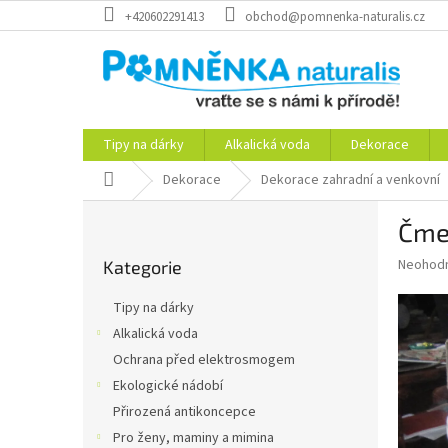
Přejít
+420602291413
obchod@pomnenka-naturalis.cz
na
obsah
Tipy na dárky
Alkalická voda
Dekorace
Domů
Dekorace
Dekorace zahradní a venkovní
P
Čme
o
Přeskočit
s
Průměr
Neohod
Kategorie
kategorie
t
hodnoce
r
produkt
Tipy na dárky
a
je
Alkalická voda
0,0
n
z
Ochrana před elektrosmogem
n
5
í
Ekologické nádobí
hvězdič
p
Přirozená antikoncepce
a
Pro ženy, maminy a mimina