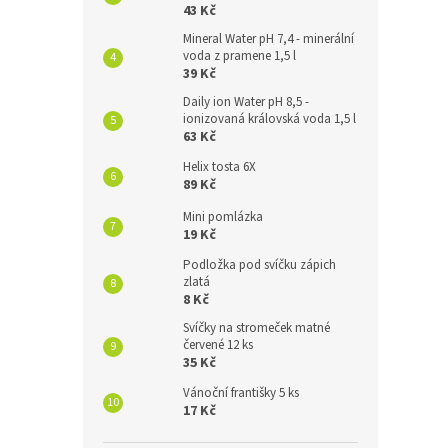
43 Kč
Mineral Water pH 7,4 - minerální
voda z pramene 1,5 l
39 Kč
Daily ion Water pH 8,5 -
ionizovaná královská voda 1,5 l
63 Kč
Helix tosta 6X
89 Kč
Mini pomlázka
19 Kč
Podložka pod svíčku zápich
zlatá
8 Kč
Svíčky na stromeček matné
červené 12 ks
35 Kč
Vánoční františky 5 ks
17 Kč