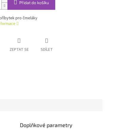
Přidat do košíku
příbytek pro čmeláky
informace
ZEPTAT SE
SDÍLET
Doplňkové parametry