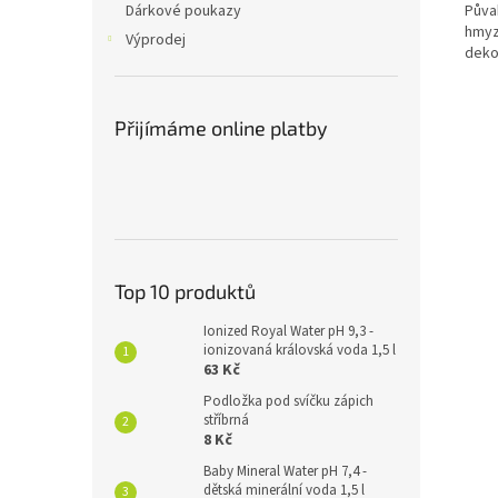
Pův
Dárkové poukazy
hmyz
Výprodej
deko
Přijímáme online platby
Top 10 produktů
Ionized Royal Water pH 9,3 -
ionizovaná královská voda 1,5 l
63 Kč
Podložka pod svíčku zápich
stříbrná
8 Kč
Baby Mineral Water pH 7,4 -
dětská minerální voda 1,5 l