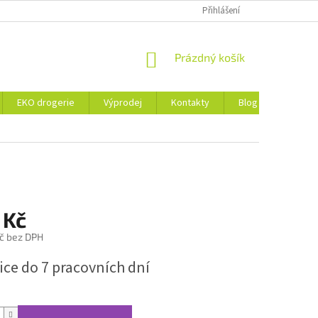
ZÁSADY OCHRANY OSOBNÍCH ÚDAJŮ A SOUBORY COOKIES
Přihlášení
NÁKUPNÍ
Prázdný košík
KOŠÍK
EKO drogerie
Výprodej
Kontakty
Blog
Obchod
 Kč
č bez DPH
ice do 7 pracovních dní