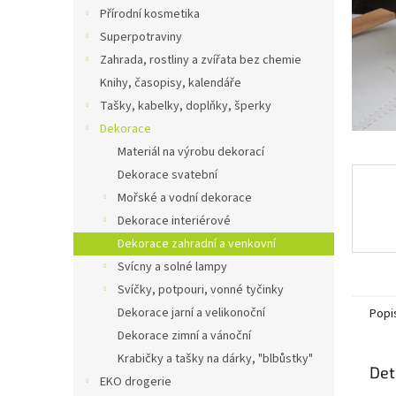
n
Přírodní kosmetika
e
Superpotraviny
l
Zahrada, rostliny a zvířata bez chemie
Knihy, časopisy, kalendáře
Tašky, kabelky, doplňky, šperky
Dekorace
Materiál na výrobu dekorací
Dekorace svatební
Mořské a vodní dekorace
Dekorace interiérové
Dekorace zahradní a venkovní
Svícny a solné lampy
Svíčky, potpouri, vonné tyčinky
Dekorace jarní a velikonoční
Popi
Dekorace zimní a vánoční
Krabičky a tašky na dárky, "blbůstky"
Det
EKO drogerie