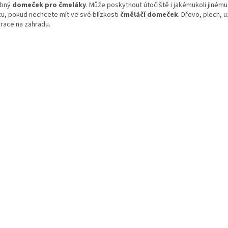
abný
domeček pro čmeláky
. Může poskytnout útočiště i jakémukoli jinému
u, pokud nechcete mít ve své blízkosti
čměláčí domeček
. Dřevo, plech, 
race na zahradu.