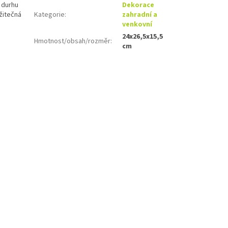
 durhu
Dekorace
užitečná
Kategorie
:
zahradní a
venkovní
24x26,5x15,5
Hmotnost/obsah/rozměr
:
cm