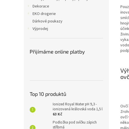
Dekorace
Pouz
inov
EKO drogerie
smíc
Dárkové poukazy
hnoj
Výprodej
účin
živi
vyka
vodo
podp
Přijímáme online platby
Výh
ovč
Top 10 produktů
Ionized Royal Water pH 9,3 -
Ovčí 
ionizovaná královská voda 1,5 l
Zroho
63 Kč
ovčí
někol
Podložka pod svíčku zápich
stříbrná
málo