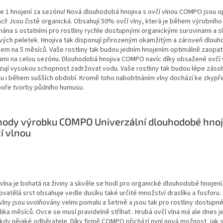
e 1 hnojení za sezónu! Nová dlouhodobá hnojiva s ovčí vlnou COMPO jsou 
ací! Jsou čistě organická. Obsahují 50% ovčí vlny, která je během výrobního
hána s ostatními pro rostliny rychle dostupnými organickými surovinami a s
ivých peletek. Hnojiva tak disponují přirozeným okamžitým a zároveň dlo
kem na 5 měsíců. Vaše rostliny tak budou jedním hnojením optimálně zaopa
nami na celou sezónu. Dlouhodobá hnojiva COMPO navíc díky obsažené ovčí 
zují vysokou schopnost zadržovat vodu. Vaše rostliny tak budou lépe zás
u i během sušších období. Kromě toho nabobtnáním vlny dochází ke zkypře
oře tvorby půdního humusu.
ody výrobku COMPO Univerzální dlouhodobé hnoj
í vlnou
vlna je bohatá na živiny a skvěle se hodí pro organické dlouhodobé hnojení
vatělá srst obsahuje vedle dusíku také určité množství draslíku a fosforu. 
 vlny jsou uvolňovány velmi pomalu a šetrně a jsou tak pro rostliny dostupn
ika měsíců. Ovce se musí pravidelně stříhat . Hrubá ovčí vlna má ale dnes j
kdy nějaké odběratele. Díky firmě COMPO přichází nyní nová možnost, jak 