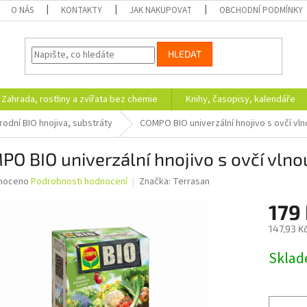
O NÁS
KONTAKTY
JAK NAKUPOVAT
OBCHODNÍ PODMÍNKY
HLEDAT
Zahrada, rostliny a zvířata bez chemie
Knihy, časopisy, kalendáře
írodní BIO hnojiva, substráty
COMPO BIO univerzální hnojivo s ovčí vln
O BIO univerzální hnojivo s ovčí vlno
né
noceno
Podrobnosti hodnocení
Značka:
Terrasan
ní
179
u
147,93 K
Měrná
Skla
cena:
ek.