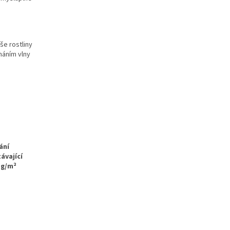
še rostliny
náním vlny
ání
ávající
 g/m²