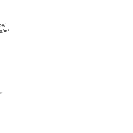
ba/
 g/m²
 cm