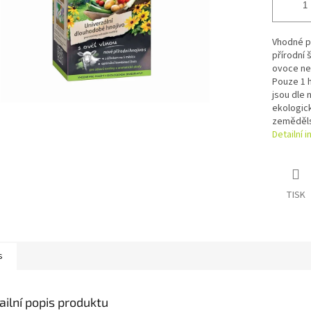
Vhodné p
přírodní 
ovoce ne
Pouze 1 h
jsou dle 
ekologic
zeměděls
Detailní 
TISK
s
ailní popis produktu