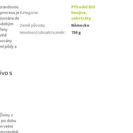
opravdovou
Přírodní BIO
 procesu je
Kategorie
:
hnojiva,
lisována do
substráty
uhodobým
Země původu
:
Německo
třeny
Hmotnost/obsah/rozměr
:
750 g
vlně
obovány
ní půdy a
ivo s
.
Živiny z
é po dobu
en velmi
smysluplně