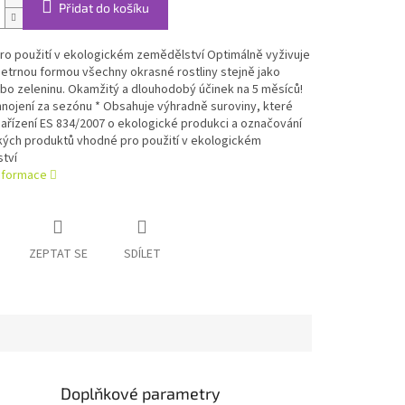
Přidat do košíku
ro použití v ekologickém zemědělství Optimálně vyživuje
šetrnou formou všechny okrasné rostliny stejně jako
bo zeleninu. Okamžitý a dlouhodobý účinek na 5 měsíců!
nojení za sezónu * Obsahuje výhradně suroviny, které
nařízení ES 834/2007 o ekologické produkci a označování
kých produktů vhodné pro použití v ekologickém
tví
informace
ZEPTAT SE
SDÍLET
Doplňkové parametry