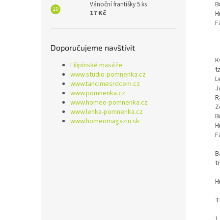
B
Vánoční františky 5 ks
17 Kč
H
F
Doporučujeme navštívit
K
Filipínské masáže
t
www.studio-pomnenka.cz
L
www.tancimesrdcem.cz
J
www.pomnenka.cz
R
www.homeo-pomnenka.cz
Z
www.lenka-pomnenka.cz
B
www.homeomagazin.sk
H
F
B
t
H
T
1