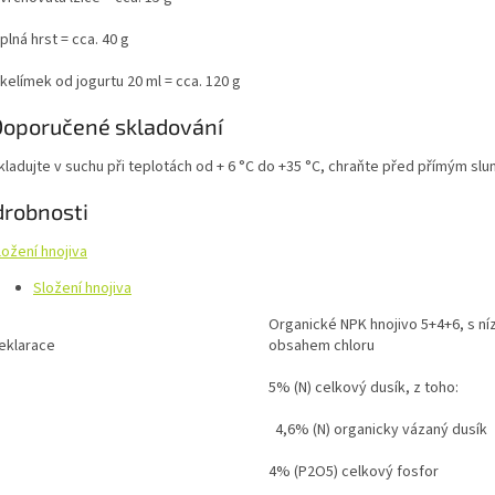
 plná hrst = cca. 40 g
 kelímek od jogurtu 20 ml = cca. 120 g
Doporučené skladování
kladujte v suchu při teplotách od + 6 °C do +35 °C, chraňte před přímým sl
robnosti
ložení hnojiva
Složení hnojiva
Organické NPK hnojivo 5+4+6, s n
eklarace
obsahem chloru
5% (N) celkový dusík, z toho:
4,6% (N) organicky vázaný dusík
4% (P2O5) celkový fosfor