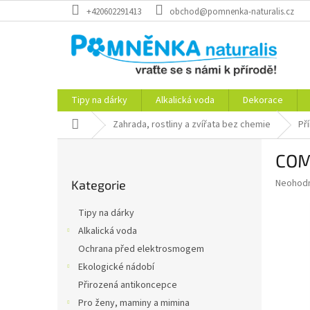
Přejít
+420602291413
obchod@pomnenka-naturalis.cz
na
obsah
Tipy na dárky
Alkalická voda
Dekorace
Domů
Zahrada, rostliny a zvířata bez chemie
Př
P
COMP
o
Přeskočit
s
Průměr
Neohod
Kategorie
kategorie
t
hodnoce
r
produkt
Tipy na dárky
a
je
Alkalická voda
0,0
n
z
Ochrana před elektrosmogem
n
5
í
Ekologické nádobí
hvězdič
p
Přirozená antikoncepce
a
Pro ženy, maminy a mimina