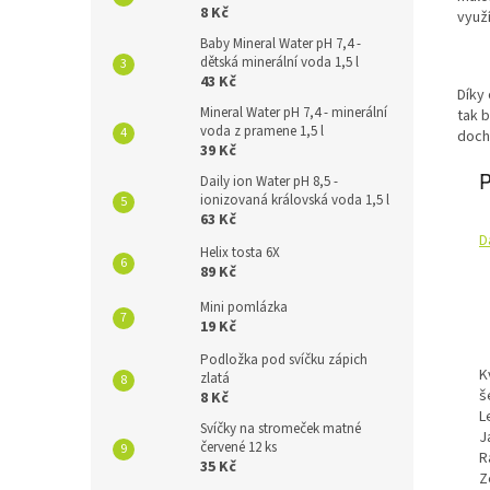
8 Kč
využí
Baby Mineral Water pH 7,4 -
dětská minerální voda 1,5 l
43 Kč
Díky
Mineral Water pH 7,4 - minerální
tak 
voda z pramene 1,5 l
doch
39 Kč
P
Daily ion Water pH 8,5 -
ionizovaná královská voda 1,5 l
63 Kč
D
Helix tosta 6X
89 Kč
Mini pomlázka
19 Kč
Podložka pod svíčku zápich
K
zlatá
š
8 Kč
L
Svíčky na stromeček matné
J
červené 12 ks
R
35 Kč
Z