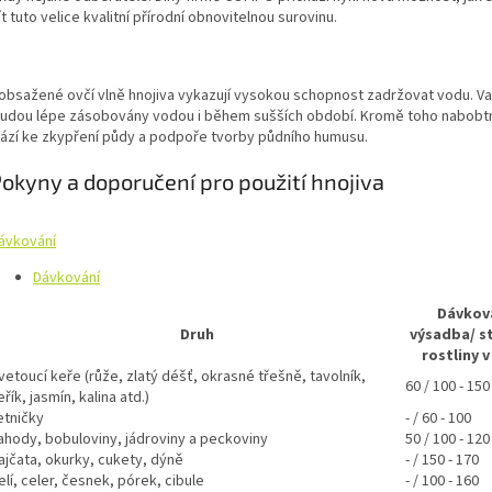
t tuto velice kvalitní přírodní obnovitelnou surovinu.
 obsažené ovčí vlně hnojiva vykazují vysokou schopnost zadržovat vodu. Va
budou lépe zásobovány vodou i během sušších období. Kromě toho nabobt
ází ke zkypření půdy a podpoře tvorby půdního humusu.
okyny a doporučení pro použití hnojiva
ávkování
Dávkování
Dávkov
Druh
výsadba/ st
rostliny v
vetoucí keře (růže, zlatý déšť, okrasné třešně, tavolník,
60 / 100 - 150
eřík, jasmín, kalina atd.)
etničky
- / 60 - 100
ahody, bobuloviny, jádroviny a peckoviny
50 / 100 - 120
ajčata, okurky, cukety, dýně
- / 150 - 170
elí, celer, česnek, pórek, cibule
- / 100 - 160