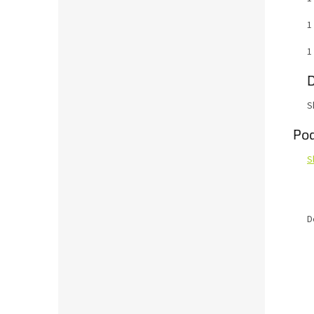
1
1
S
Pod
S
D