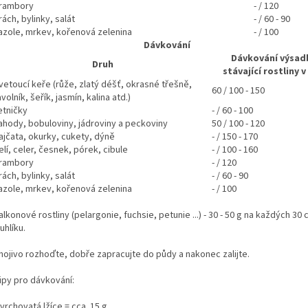
rambory
- / 120
rách, bylinky, salát
- / 60 - 90
azole, mrkev, kořenová zelenina
- / 100
Dávkování
Dávkování výsad
Druh
stávající rostliny v
vetoucí keře (růže, zlatý déšť, okrasné třešně,
60 / 100 - 150
avolník, šeřík, jasmín, kalina atd.)
etničky
- / 60 - 100
ahody, bobuloviny, jádroviny a peckoviny
50 / 100 - 120
ajčata, okurky, cukety, dýně
- / 150 - 170
elí, celer, česnek, pórek, cibule
- / 100 - 160
rambory
- / 120
rách, bylinky, salát
- / 60 - 90
azole, mrkev, kořenová zelenina
- / 100
alkonové rostliny (pelargonie, fuchsie, petunie ...) - 30 - 50 g na každých 30
ruhlíku.
nojivo rozhoďte, dobře zapracujte do půdy a nakonec zalijte.
ipy pro dávkování:
 vrchovatá lžíce = cca. 15 g