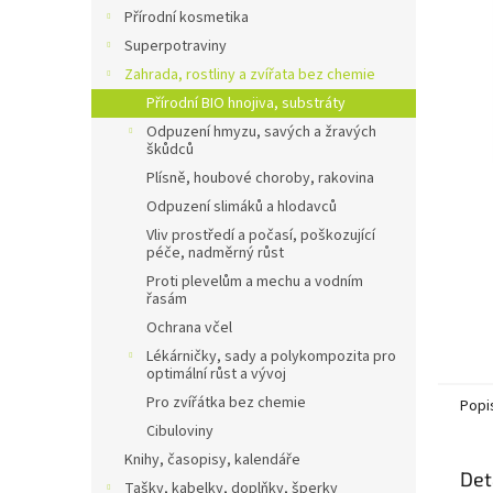
n
Přírodní kosmetika
e
Superpotraviny
l
Zahrada, rostliny a zvířata bez chemie
Přírodní BIO hnojiva, substráty
Odpuzení hmyzu, savých a žravých
škůdců
Plísně, houbové choroby, rakovina
Odpuzení slimáků a hlodavců
Vliv prostředí a počasí, poškozující
péče, nadměrný růst
Proti plevelům a mechu a vodním
řasám
Ochrana včel
Lékárničky, sady a polykompozita pro
optimální růst a vývoj
Pro zvířátka bez chemie
Popi
Cibuloviny
Knihy, časopisy, kalendáře
Det
Tašky, kabelky, doplňky, šperky