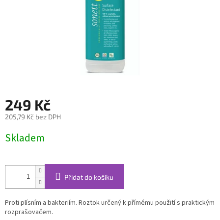
249 Kč
205,79 Kč bez DPH
Měrná
Skladem
cena:
Přidat do košíku
Proti plísním a bakteriím. Roztok určený k přímému použití s praktickým
rozprašovačem.