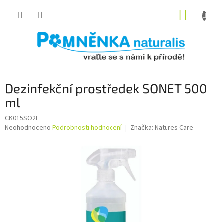
Přejít
NÁKUP
na
obsah
KOŠÍK
Dezinfekční prostředek SONET 500
ml
CK015SO2F
Průměrné
Neohodnoceno
Podrobnosti hodnocení
Značka:
Natures Care
hodnocení
produktu
je
0,0
z
5
hvězdiček.