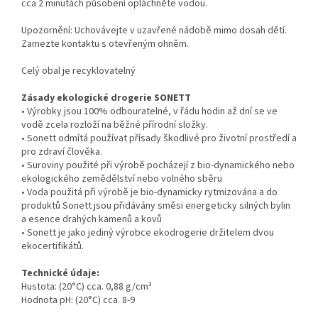
cca 2 minutách působení opláchněte vodou.
Upozornění: Uchovávejte v uzavřené nádobě mimo dosah dětí.
Zamezte kontaktu s otevřeným ohněm.
Celý obal je recyklovatelný
Zásady ekologické drogerie SONETT
• Výrobky jsou 100% odbouratelné, v řádu hodin až dní se ve
vodě zcela rozloží na běžné přírodní složky.
• Sonett odmítá používat přísady škodlivé pro životní prostředí a
pro zdraví člověka.
• Suroviny použité při výrobě pocházejí z bio-dynamického nebo
ekologického zemědělství nebo volného sběru
• Voda použitá při výrobě je bio-dynamicky rytmizována a do
produktů Sonett jsou přidávány směsi energeticky silných bylin
a esence drahých kamenů a kovů
• Sonett je jako jediný výrobce ekodrogerie držitelem dvou
ekocertifikátů.
Technické údaje:
Hustota: (20°C) cca. 0,88 g/cm³
Hodnota pH: (20°C) cca. 8-9