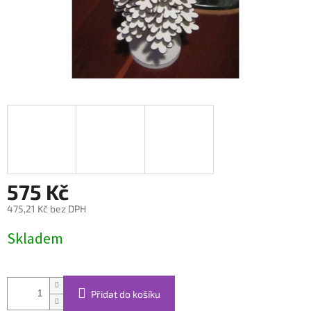
575 Kč
475,21 Kč bez DPH
Měrná
Skladem
cena:
Přidat do košíku