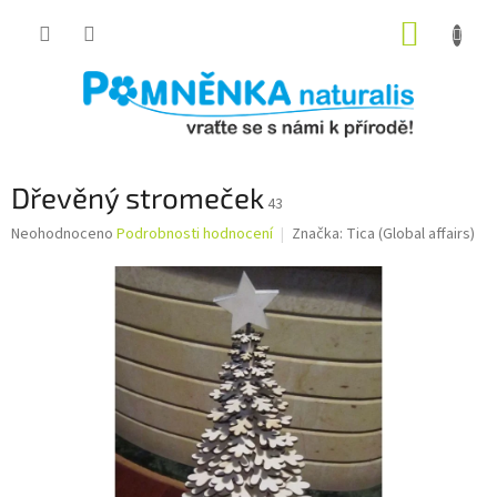
Přejít
NÁKUP
na
obsah
KOŠÍK
Dřevěný stromeček
43
Průměrné
Neohodnoceno
Podrobnosti hodnocení
Značka:
Tica (Global affairs)
hodnocení
produktu
je
0,0
z
5
hvězdiček.