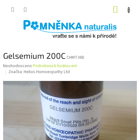
Přejít
NÁKUP
na
obsah
KOŠÍK
Gelsemium 200C
CHMT36D
Průměrné
Neohodnoceno
Podrobnosti hodnocení
hodnocení
Značka:
Helios Homoeopathy Ltd
produktu
je
0,0
z
5
hvězdiček.