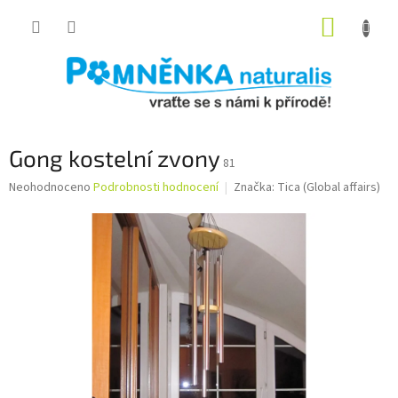
Přejít
NÁKUP
na
obsah
KOŠÍK
Gong kostelní zvony
81
Průměrné
Neohodnoceno
Podrobnosti hodnocení
Značka:
Tica (Global affairs)
hodnocení
produktu
je
0,0
z
5
hvězdiček.