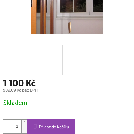
1 100 Kč
909,09 Kč bez DPH
Měrná
Skladem
cena:
Přidat do košíku