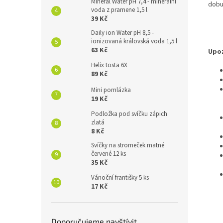
Mineral Water pH 7,4 - minerální
dobu
voda z pramene 1,5 l
39 Kč
Daily ion Water pH 8,5 -
ionizovaná královská voda 1,5 l
63 Kč
Upoz
Helix tosta 6X
89 Kč
Mini pomlázka
19 Kč
Podložka pod svíčku zápich
zlatá
8 Kč
Svíčky na stromeček matné
červené 12 ks
35 Kč
Vánoční františky 5 ks
17 Kč
Doporučujeme navštívit