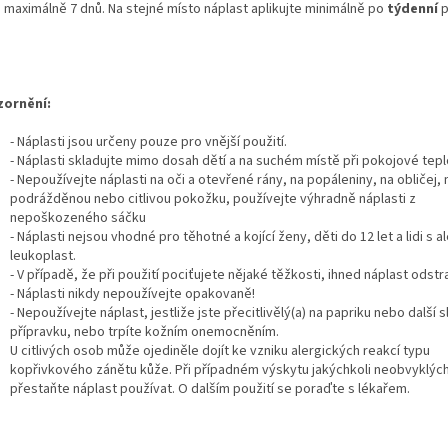
 maximálně 7 dnů. Na stejné místo náplast aplikujte minimálně po
týdenní
p
ornění:
- Náplasti jsou určeny pouze pro vnější použití.
- Náplasti skladujte mimo dosah dětí a na suchém místě při pokojové tepl
- Nepoužívejte náplasti na oči a otevřené rány, na popáleniny, na obličej, 
podrážděnou nebo citlivou pokožku, používejte výhradně náplasti z
nepoškozeného sáčku
- Náplasti nejsou vhodné pro těhotné a kojící ženy, děti do 12 let a lidi s al
leukoplast.
- V případě, že při použití pociťujete nějaké těžkosti, ihned náplast odstr
- Náplasti nikdy nepoužívejte opakovaně!
- Nepoužívejte náplast, jestliže jste přecitlivělý(a) na papriku nebo další 
přípravku, nebo trpíte kožním onemocněním.
U citlivých osob může ojediněle dojít ke vzniku alergických reakcí typu
kopřivkového zánětu kůže. Při případném výskytu jakýchkoli neobvyklých
přestaňte náplast používat. O dalším použití se poraďte s lékařem.