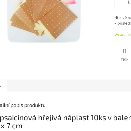
Hřejivé n
- posledn
Detailní 
TISK
s
ailní popis produktu
psaicinová hřejivá náplast 10ks v balen
 x 7 cm