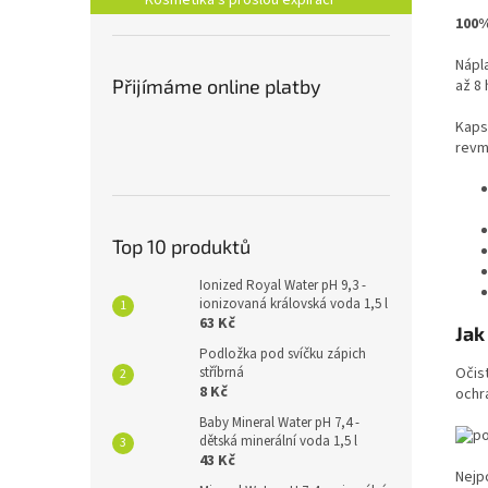
Kosmetika s prošlou expirací
100%
Nápl
Přijímáme online platby
až 8 
Kaps
revm
Top 10 produktů
Ionized Royal Water pH 9,3 -
ionizovaná královská voda 1,5 l
63 Kč
Jak
Podložka pod svíčku zápich
Očist
stříbrná
8 Kč
ochra
Baby Mineral Water pH 7,4 -
dětská minerální voda 1,5 l
43 Kč
Nejp