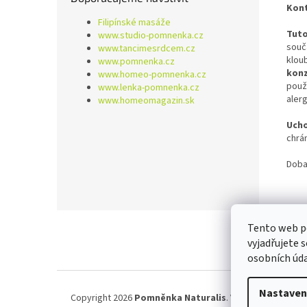
Kont
Filipínské masáže
Tuto
www.studio-pomnenka.cz
souč
www.tancimesrdcem.cz
klou
www.pomnenka.cz
konz
www.homeo-pomnenka.cz
použ
www.lenka-pomnenka.cz
alerg
www.homeomagazin.sk
Ucho
chrá
Doba
Z
Tento web p
á
vyjadřujete 
p
osobních úd
a
t
í
Nastaven
Copyright 2026
Pomněnka Naturalis
. Všechna práva vy