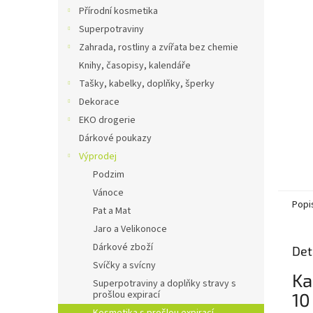
n
Přírodní kosmetika
e
Superpotraviny
l
Zahrada, rostliny a zvířata bez chemie
Knihy, časopisy, kalendáře
Tašky, kabelky, doplňky, šperky
Dekorace
EKO drogerie
Dárkové poukazy
Výprodej
Podzim
Vánoce
Popi
Pat a Mat
Jaro a Velikonoce
Dárkové zboží
Det
Svíčky a svícny
Ka
Superpotraviny a doplňky stravy s
prošlou expirací
10