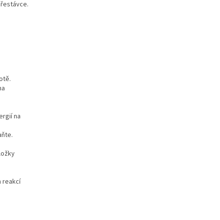
řestávce.
otě.
na
ergií na
aňte.
složky
 reakcí