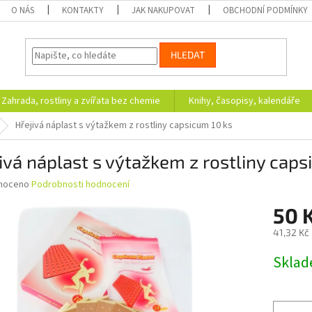
O NÁS
KONTAKTY
JAK NAKUPOVAT
OBCHODNÍ PODMÍNKY
HLEDAT
Zahrada, rostliny a zvířata bez chemie
Knihy, časopisy, kalendáře
Hřejivá náplast s výtažkem z rostliny capsicum 10 ks
ivá náplast s výtažkem z rostliny caps
né
noceno
Podrobnosti hodnocení
ní
50 
u
41,32 Kč
Měrná
Skla
cena:
ek.