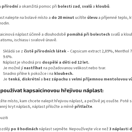
 přírodní
a okamžitá pomoc při
bolesti zad
,
svalů
a
kloubů
.
ast nalepte na bolavé místo a
do 20 minut
ucítíte
úlevu
a příjemné teplo, k
hodin.
aicinová náplast účinně a dlouhodobě
pomáhá při bolestech
svalů a klou
atismu, ischiasu i svalové únavě.
Skládá se z
čistě přírodních látek
– Capsicum extract 2,89%, Menthol 7
9.6%.
Náplast je vhodná pro
dospělé a děti od 12 let.
Je možné jí
nastříhat
na požadovanou velikost nebo tvar.
Snadno přilne k pokožce i na
kloubech.
Je
tenká
,
diskrétní
a
bez zápachu s velmi příjemnou mentolovou vů
 používat kapsaicinovou hřejivou náplast:
ěte místo, kam chcete nalepit hřejivou náplast, a pečlivě jej osušte. Poté
nný kryt náplasti, náplast přiložte a mírně
přitlačte
.
ozději
po 8 hodinách
náplast sejměte. Nepoužívejte více než
3 náplasti 