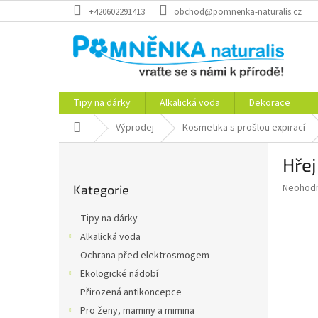
Přejít
+420602291413
obchod@pomnenka-naturalis.cz
na
obsah
Tipy na dárky
Alkalická voda
Dekorace
Domů
Výprodej
Kosmetika s prošlou expirací
P
Hřej
o
Přeskočit
s
Průměr
Neohod
Kategorie
kategorie
t
hodnoce
r
produkt
Tipy na dárky
a
je
Alkalická voda
0,0
n
z
Ochrana před elektrosmogem
n
5
í
Ekologické nádobí
hvězdič
p
Přirozená antikoncepce
a
Pro ženy, maminy a mimina