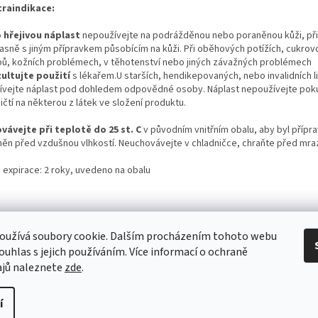
raindikace:
 hřejivou náplast
nepoužívejte na podrážděnou nebo poraněnou kůži, při
asně s jiným přípravkem působícím na kůži. Při oběhových potížích, cukrov
bů, kožních problémech, v těhotenství nebo jiných závažných problémech
ultujte
použití
s lékařem.U starších, hendikepovaných, nebo invalidních li
ívejte náplast pod dohledem odpovědné osoby. Náplast nepoužívejte poku
ičtí na některou z látek ve složení produktu.
vávejte při teplotě do 25 st. C
v původním vnitřním obalu, aby byl přípr
něn před vzdušnou vlhkostí. Neuchovávejte v chladničce, chraňte před mr
 expirace: 2 roky, uvedeno na obalu
oužívá soubory cookie. Dalším procházením tohoto webu
souhlas s jejich používáním. Více informací o ochraně
ajů naleznete
zde
.
í
hrazena.
Upravit nastavení cookies