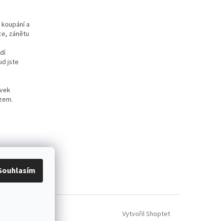
 koupání a
ce, zánětu
dí
d jste
avek
azem.
Souhlasím
Vytvořil Shoptet