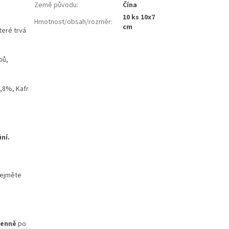
Země původu
:
Čína
10 ks 10x7
Hmotnost/obsah/rozměr
:
cm
teré trvá
bů,
,8%, Kafr
ní.
 sejměte
denně
po