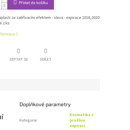
Přidat do košíku
áplasti ze zahřívacím efektem - sleva - expirace 2018,2020
í 2 ks
informace
ZEPTAT SE
SDÍLET
Doplňkové parametry
í
Kosmetika s
Kategorie
:
prošlou
expirací