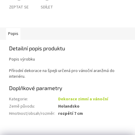
ZEPTAT SE
SDÍLET
Popis
Detailní popis produktu
Popis výrobku
Přírodní dekorace na špejli určená pro vánoční aranžmá do
interiéru.
Doplňkové parametry
Kategorie
:
Dekorace zimní a vánoční
Země původu
:
Holandsko
Hmotnost/obsah/rozměr
:
rozpětí 7 cm
Z