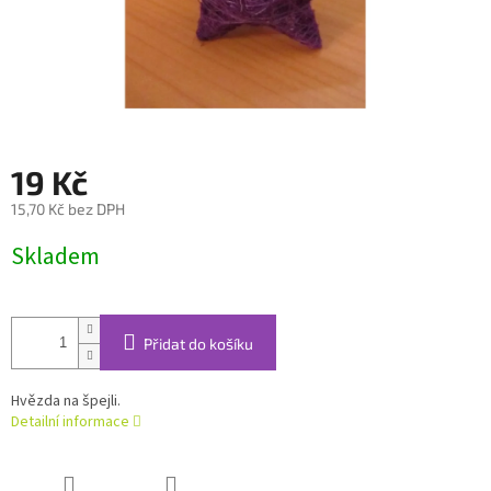
19 Kč
15,70 Kč bez DPH
Měrná
Skladem
cena:
Přidat do košíku
Hvězda na špejli.
Detailní informace