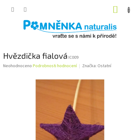
Přejít
NÁKUP
na
obsah
KOŠÍK
Hvězdička fialová
IC009
Průměrné
Neohodnoceno
Podrobnosti hodnocení
Značka:
Ostatní
hodnocení
produktu
je
0,0
z
5
hvězdiček.