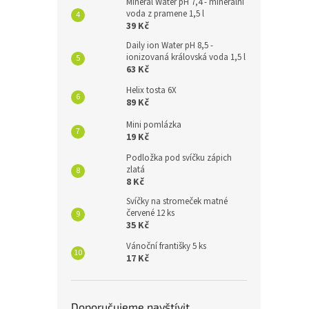
Mineral Water pH 7,4 - minerální
voda z pramene 1,5 l
39 Kč
Daily ion Water pH 8,5 -
ionizovaná královská voda 1,5 l
63 Kč
Helix tosta 6X
89 Kč
Mini pomlázka
19 Kč
Podložka pod svíčku zápich
zlatá
8 Kč
Svíčky na stromeček matné
červené 12 ks
35 Kč
Vánoční františky 5 ks
17 Kč
Doporučujeme navštívit