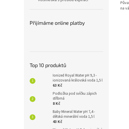
Kosmetika s prošlou expirací
Půva
na v
Přijímáme online platby
Top 10 produktů
Ionized Royal Water pH 9,3 -
ionizovaná královská voda 1,5 l
63 Kč
Podložka pod svíčku zápich
stříbrná
8 Kč
Baby Mineral Water pH 7,4 -
dětská minerální voda 1,5 l
43 Kč