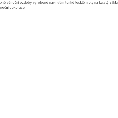
bné vánoční ozdoby vyrobené navinutím tenké lesklé nitky na kulatý zákla
ánoční dekorace.