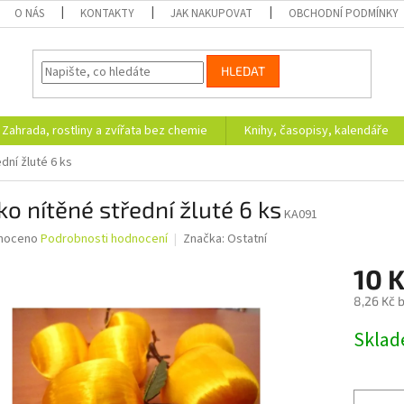
O NÁS
KONTAKTY
JAK NAKUPOVAT
OBCHODNÍ PODMÍNKY
HLEDAT
Zahrada, rostliny a zvířata bez chemie
Knihy, časopisy, kalendáře
dní žluté 6 ks
ko nítěné střední žluté 6 ks
KA091
né
noceno
Podrobnosti hodnocení
Značka:
Ostatní
ní
10 
u
8,26 Kč 
Měrná
Skla
cena:
ek.