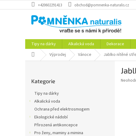
Přejít
+420602291413
obchod@pomnenka-naturalis.cz
na
obsah
Tipy na dárky
Alkalická voda
Dekorace
Domů
Výprodej
Vánoce
Jablko nítěné stře
P
Jabl
o
Přeskočit
s
Průměr
Neohod
Kategorie
kategorie
t
hodnoce
r
produkt
Tipy na dárky
a
je
Alkalická voda
0,0
n
z
Ochrana před elektrosmogem
n
5
í
Ekologické nádobí
hvězdič
p
Přirozená antikoncepce
a
Pro ženy, maminy a mimina