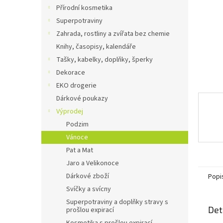
n
Přírodní kosmetika
e
Superpotraviny
l
Zahrada, rostliny a zvířata bez chemie
Knihy, časopisy, kalendáře
Tašky, kabelky, doplňky, šperky
Dekorace
EKO drogerie
Dárkové poukazy
Výprodej
Podzim
Vánoce
Pat a Mat
Jaro a Velikonoce
Dárkové zboží
Popi
Svíčky a svícny
Superpotraviny a doplňky stravy s
Det
prošlou expirací