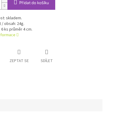
Přidat do košíku
st: skladem.
/ obsah: 24g.
 6 ks průměr 4 cm.
informace
ZEPTAT SE
SDÍLET