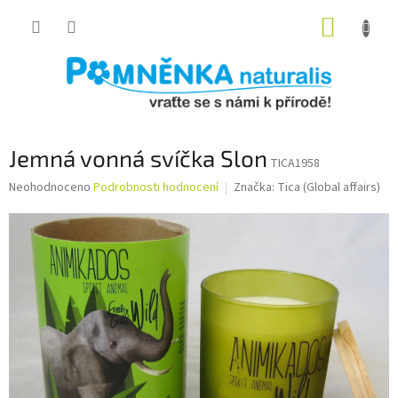
Přejít
NÁKUP
na
obsah
KOŠÍK
Jemná vonná svíčka Slon
TICA1958
Průměrné
Neohodnoceno
Podrobnosti hodnocení
Značka:
Tica (Global affairs)
hodnocení
produktu
je
0,0
z
5
hvězdiček.