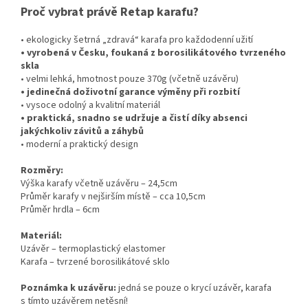
Proč vybrat právě Retap karafu?
• ekologicky šetrná „zdravá“ karafa pro každodenní užití
• vyrobená v Česku, foukaná z borosilikátového tvrzeného
skla
• velmi lehká, hmotnost pouze 370g (včetně uzávěru)
• jedinečná doživotní garance výměny při rozbití
• vysoce odolný a kvalitní materiál
• praktická, snadno se udržuje a čistí díky absenci
jakýchkoliv závitů a záhybů
• moderní a praktický design
Rozměry:
Výška karafy včetně uzávěru – 24,5cm
Průměr karafy v nejširším místě – cca 10,5cm
Průměr hrdla – 6cm
Materiál:
Uzávěr – termoplastický elastomer
Karafa – tvrzené borosilikátové sklo
Poznámka k uzávěru:
jedná se pouze o krycí uzávěr, karafa
s tímto uzávěrem netěsní!