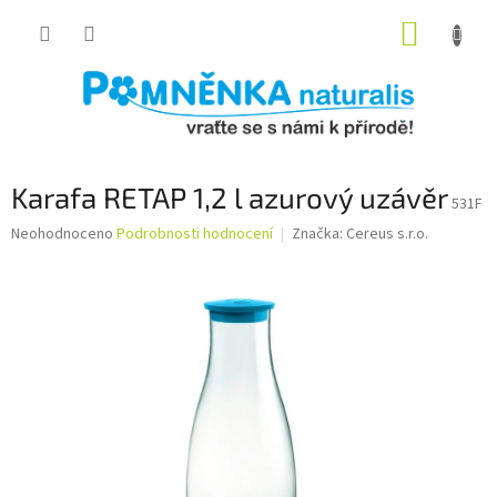
Přejít
NÁKUP
na
obsah
KOŠÍK
Karafa RETAP 1,2 l azurový uzávěr
531F
Průměrné
Neohodnoceno
Podrobnosti hodnocení
Značka:
Cereus s.r.o.
hodnocení
produktu
je
0,0
z
5
hvězdiček.