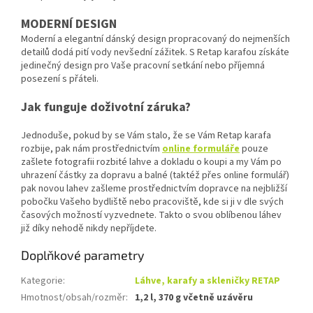
MODERNÍ DESIGN
Moderní a elegantní dánský design propracovaný do nejmenších
detailů dodá pití vody nevšední zážitek. S Retap karafou získáte
jedinečný design pro Vaše pracovní setkání nebo příjemná
posezení s přáteli.
Jak funguje doživotní záruka?
Jednoduše, pokud by se Vám stalo, že se Vám Retap karafa
rozbije, pak nám prostřednictvím
online formuláře
pouze
zašlete fotografii rozbité lahve a dokladu o koupi a my Vám po
uhrazení částky za dopravu a balné (taktéž přes online formulář)
pak novou lahev zašleme prostřednictvím dopravce na nejbližší
pobočku Vašeho bydliště nebo pracoviště, kde si ji v dle svých
časových možností vyzvednete. Takto o svou oblíbenou láhev
již díky nehodě nikdy nepříjdete.
Doplňkové parametry
Kategorie
:
Láhve, karafy a skleničky RETAP
Hmotnost/obsah/rozměr
:
1,2 l, 370 g včetně uzávěru