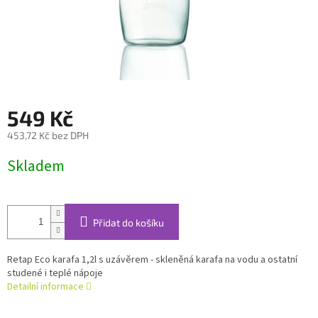
549 Kč
453,72 Kč bez DPH
Měrná
Skladem
cena:
Přidat do košíku
Retap Eco karafa 1,2l s uzávěrem - skleněná karafa na vodu a ostatní
studené i teplé nápoje
Detailní informace