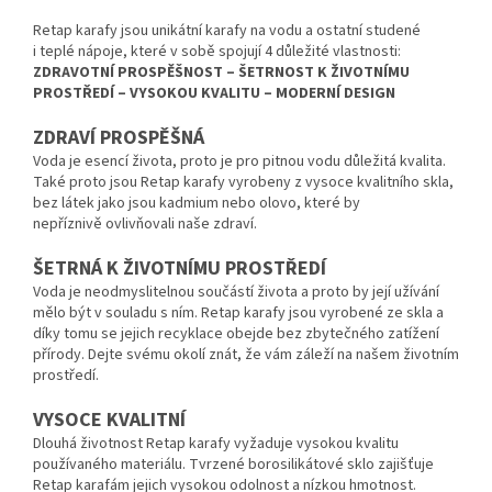
Retap karafy jsou unikátní karafy na vodu a ostatní studené
i teplé nápoje, které v sobě spojují 4 důležité vlastnosti:
ZDRAVOTNÍ PROSPĚŠNOST – ŠETRNOST K ŽIVOTNÍMU
PROSTŘEDÍ – VYSOKOU KVALITU – MODERNÍ DESIGN
ZDRAVÍ PROSPĚŠNÁ
Voda je esencí života, proto je pro pitnou vodu důležitá kvalita.
Také proto jsou Retap karafy vyrobeny z vysoce kvalitního skla,
bez látek jako jsou kadmium nebo olovo, které by
nepříznivě ovliv­ňovali naše zdraví.
ŠETRNÁ K ŽIVOTNÍMU PROSTŘEDÍ
Voda je neodmyslitelnou součástí života a proto by její užívání
mělo být v souladu s ním. Retap karafy jsou vyrobené ze skla a
díky tomu se jejich recyklace obejde bez zbytečného zatížení
přírody. Dejte svému okolí znát, že vám záleží na našem životním
prostředí.
VYSOCE KVALITNÍ
Dlouhá životnost Retap karafy vyžaduje vysokou kvalitu
používaného materiálu. Tvrzené borosilikátové sklo zajišťuje
Retap karafám jejich vysokou odolnost a nízkou hmotnost.