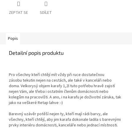
ZEPTAT SE
SDÍLET
Popis
Detailní popis produktu
Pro všechny kteří chtějí mít vždy při ruce dostatečnou
zásobu tekutin nejen na cestách, ale také v kanceláři nebo
doma. Velkorysý objem karafy 1,2l tuto potřebu hravě zajistí
nejen Vám, ale třeba i ostatním členům domácnosti nebo
kolegům na pracovišti. A ano, i na karafu je doživotní záruka, tak
jako na veškeré Retap lahve :-)
Barevný uzávěr potěší nejen ty, kteří mají rádi barvy, ale
všechny, kteří chtějí, aby jim karafa dokonale ladila s barevnými
prvky interiéru domácnosti, kanceláře nebo jednací místnosti.