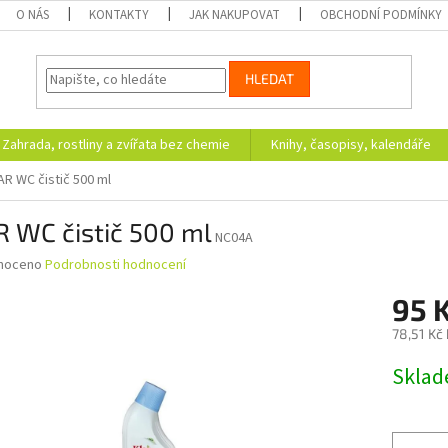
O NÁS
KONTAKTY
JAK NAKUPOVAT
OBCHODNÍ PODMÍNKY
HLEDAT
Zahrada, rostliny a zvířata bez chemie
Knihy, časopisy, kalendáře
AR WC čistič 500 ml
 WC čistič 500 ml
NC04A
né
noceno
Podrobnosti hodnocení
ní
95 
u
78,51 Kč
Měrná
Skla
cena:
ek.