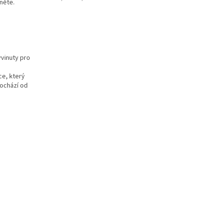
hněte.
yvinuty pro
ce, který
pochází od