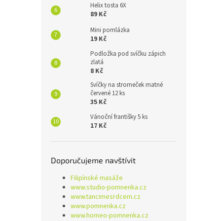
Helix tosta 6X
89 Kč
Mini pomlázka
19 Kč
Podložka pod svíčku zápich
zlatá
8 Kč
Svíčky na stromeček matné
červené 12 ks
35 Kč
Vánoční františky 5 ks
17 Kč
Doporučujeme navštívit
Filipínské masáže
www.studio-pomnenka.cz
www.tancimesrdcem.cz
www.pomnenka.cz
www.homeo-pomnenka.cz