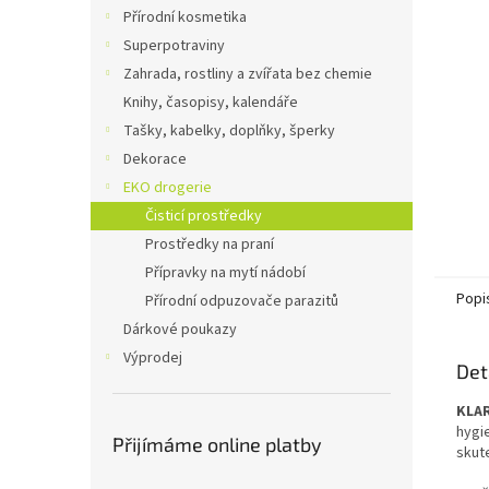
n
Přírodní kosmetika
e
Superpotraviny
l
Zahrada, rostliny a zvířata bez chemie
Knihy, časopisy, kalendáře
Tašky, kabelky, doplňky, šperky
Dekorace
EKO drogerie
Čisticí prostředky
Prostředky na praní
Přípravky na mytí nádobí
Popi
Přírodní odpuzovače parazitů
Dárkové poukazy
Výprodej
Det
KLAR
hygie
Přijímáme online platby
skut