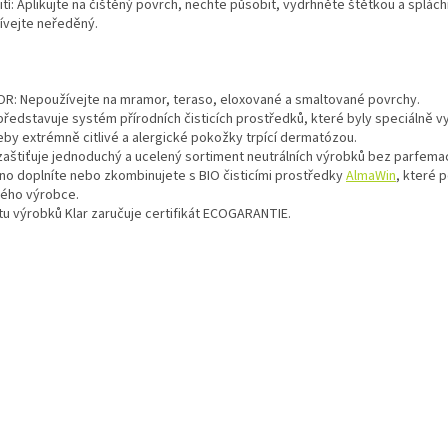
tí: Aplikujte na čištěný povrch, nechte působit, vydrhněte štětkou a splác
ívejte neředěný.
R: Nepoužívejte na mramor, teraso, eloxované a smaltované povrchy.
představuje systém přírodních čisticích prostředků, které byly speciálně v
eby extrémně citlivé a alergické pokožky trpící dermatózou.
 zaštiťuje jednoduchý a ucelený sortiment neutrálních výrobků bez parfema
no doplníte nebo zkombinujete s BIO čisticími prostředky
AlmaWin
, které 
ného výrobce.
itu výrobků Klar zaručuje certifikát ECOGARANTIE.