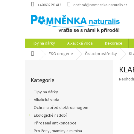
Přejít
+420602291413
obchod@pomnenka-naturalis.cz
na
obsah
Tipy na dárky
Alkalická voda
Dekorace
Domů
EKO drogerie
Čisticí prostředky
KL
P
KLAR
o
Přeskočit
s
Průměr
Neohod
Kategorie
kategorie
t
hodnoce
r
produkt
Tipy na dárky
a
je
Alkalická voda
0,0
n
z
Ochrana před elektrosmogem
n
5
í
Ekologické nádobí
hvězdič
p
Přirozená antikoncepce
a
Pro ženy, maminy a mimina