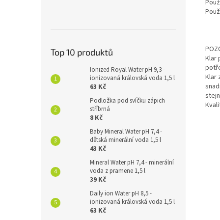
Použi
Použ
POZO
Top 10 produktů
Klar 
potř
Ionized Royal Water pH 9,3 -
Klar
ionizovaná královská voda 1,5 l
snad
63 Kč
stej
Podložka pod svíčku zápich
Kval
stříbrná
8 Kč
Baby Mineral Water pH 7,4 -
dětská minerální voda 1,5 l
43 Kč
Mineral Water pH 7,4 - minerální
voda z pramene 1,5 l
39 Kč
Daily ion Water pH 8,5 -
ionizovaná královská voda 1,5 l
63 Kč