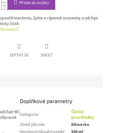
Přidat do košíku
zpouští mastnotu, špínu a vápenné usazeniny a udržuje
icky čisté.
informace
ZEPTAT SE
SDÍLET
Doplňkové parametry
 udržuje WC
Čisticí
Kategorie
:
 přípravek
prostředky
Země původu
:
Německo
Hmotnost/obsah/rozměr
:
500 ml