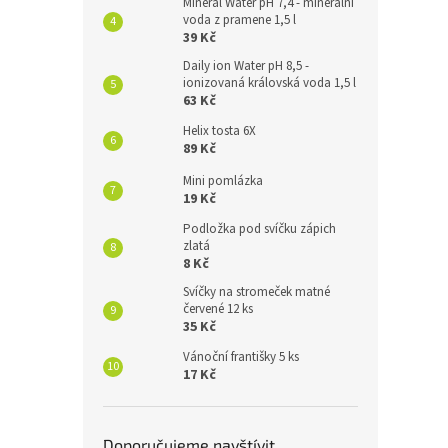
Mineral Water pH 7,4 - minerální
voda z pramene 1,5 l
39 Kč
Daily ion Water pH 8,5 -
ionizovaná královská voda 1,5 l
63 Kč
Helix tosta 6X
89 Kč
Mini pomlázka
19 Kč
Podložka pod svíčku zápich
zlatá
8 Kč
Svíčky na stromeček matné
červené 12 ks
35 Kč
Vánoční františky 5 ks
17 Kč
Doporučujeme navštívit