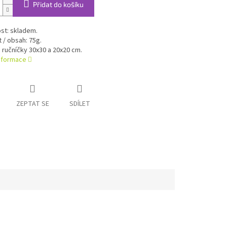
Přidat do košíku
st: skladem.
/ obsah: 75g.
ručníčky 30x30 a 20x20 cm.
informace
ZEPTAT SE
SDÍLET