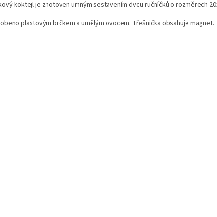
lkový koktejl je zhotoven umným sestavením dvou ručníčků o rozměrech 20
obeno plastovým brčkem a umělým ovocem. Třešnička obsahuje magnet.