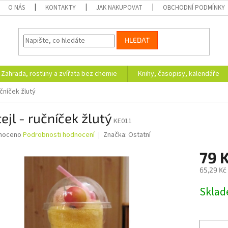
O NÁS
KONTAKTY
JAK NAKUPOVAT
OBCHODNÍ PODMÍNKY
HLEDAT
Zahrada, rostliny a zvířata bez chemie
Knihy, časopisy, kalendáře
učníček žlutý
ejl - ručníček žlutý
KE011
né
noceno
Podrobnosti hodnocení
Značka:
Ostatní
ní
79 
u
65,29 Kč
Měrná
Skla
cena:
ek.