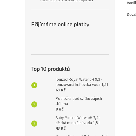
Kosmetika s prošlou expirací
Vani
Dozd
Přijímáme online platby
Top 10 produktů
Ionized Royal Water pH 9,3 -
ionizovaná královská voda 1,5 l
63 Kč
Podložka pod svíčku zápich
stříbrná
8 Kč
Baby Mineral Water pH 7,4 -
dětská minerální voda 1,5 l
43 Kč