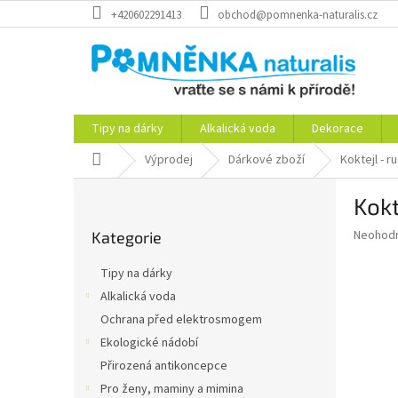
Přejít
+420602291413
obchod@pomnenka-naturalis.cz
na
obsah
Tipy na dárky
Alkalická voda
Dekorace
Domů
Výprodej
Dárkové zboží
Koktejl - r
P
Kokt
o
Přeskočit
s
Průměr
Neohod
Kategorie
kategorie
t
hodnoce
r
produkt
Tipy na dárky
a
je
Alkalická voda
0,0
n
z
Ochrana před elektrosmogem
n
5
í
Ekologické nádobí
hvězdič
p
Přirozená antikoncepce
a
Pro ženy, maminy a mimina