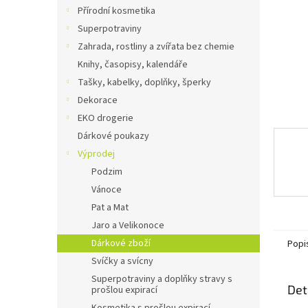
n
Přírodní kosmetika
e
Superpotraviny
l
Zahrada, rostliny a zvířata bez chemie
Knihy, časopisy, kalendáře
Tašky, kabelky, doplňky, šperky
Dekorace
EKO drogerie
Dárkové poukazy
Výprodej
Podzim
Vánoce
Pat a Mat
Jaro a Velikonoce
Dárkové zboží
Popi
Svíčky a svícny
Superpotraviny a doplňky stravy s
Det
prošlou expirací