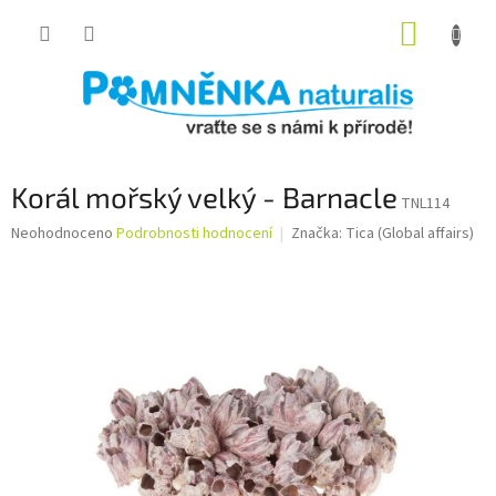
Přejít
NÁKUP
na
obsah
KOŠÍK
Korál mořský velký - Barnacle
TNL114
Průměrné
Neohodnoceno
Podrobnosti hodnocení
Značka:
Tica (Global affairs)
hodnocení
produktu
je
0,0
z
5
hvězdiček.