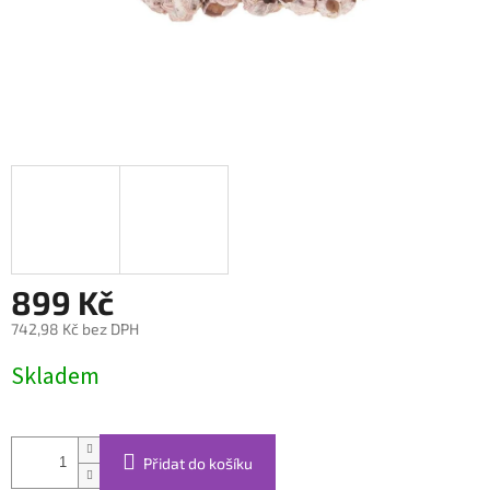
899 Kč
742,98 Kč bez DPH
Měrná
Skladem
cena:
Přidat do košíku