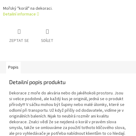
Mořský "korál" na dekoraci.
Detailní informace
ZEPTAT SE
SDÍLET
Popis
Detailní popis produktu
Dekorace z moře do akvária nebo do jakéhokoli prostoru. Jsou
si velice podobné, ale každý kus je originál, jedná se o produkt
přírody!!! V sáčku mohou být šupiny nebo malé úlomky, které se
odlomí při transportu. Už když přišly od dodavatele, vidíme je v
originálních baleních. Nijak to neubírá rozměr ani kvalitu
dekorace. Znalci vědí že se nejdená o korál v pravém slova
smyslu, takže se omlouváme za použití tothoto klíčového slova,
ale pro vyhledávače je potřeba nabídnout klientům to co hledají.