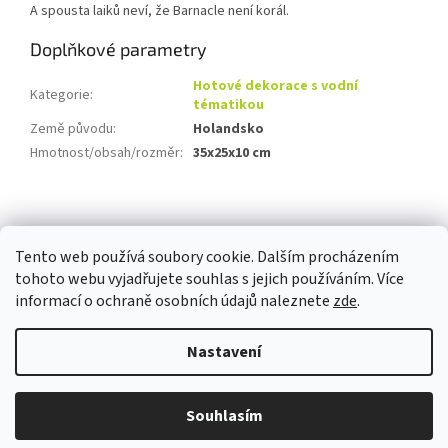
A spousta laiků neví, že Barnacle není korál.
Doplňkové parametry
Hotové dekorace s vodní
Kategorie
:
tématikou
Země původu
:
Holandsko
Hmotnost/obsah/rozměr
:
35x25x10 cm
Z
á
p
Tento web používá soubory cookie. Dalším procházením
a
tohoto webu vyjadřujete souhlas s jejich používáním. Více
t
informací o ochraně osobních údajů naleznete
zde
.
í
Vytvořil Shoptet
Nastavení
Copyright 2026
Pomněnka Naturalis
. Všechna práva vyhrazena.
Souhlasím
Upravit nastavení cookies