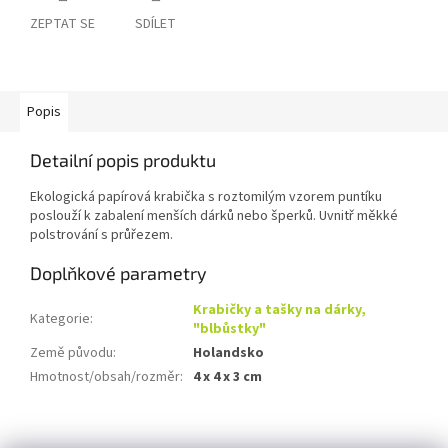
ZEPTAT SE
SDÍLET
Popis
Detailní popis produktu
Ekologická papírová krabička s roztomilým vzorem puntíku
poslouží k zabalení menších dárků nebo šperků. Uvnitř měkké
polstrování s průřezem.
Doplňkové parametry
Krabičky a tašky na dárky,
Kategorie
:
"blbůstky"
Země původu
:
Holandsko
Hmotnost/obsah/rozměr
:
4 x 4 x 3 cm
Z