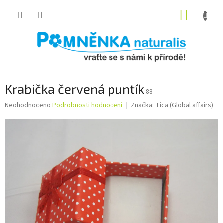
Přejít
NÁKUP
na
obsah
KOŠÍK
Krabička červená puntík
88
Průměrné
Neohodnoceno
Podrobnosti hodnocení
Značka:
Tica (Global affairs)
hodnocení
produktu
je
0,0
z
5
hvězdiček.