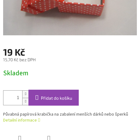
19 Kč
15,70 Kč bez DPH
Měrná
Skladem
cena:
Přidat do košíku
Půvabná papírová krabička na zabalení menších dárků nebo šperků
Detailní informace