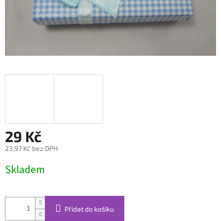
29 Kč
23,97 Kč bez DPH
Měrná
Skladem
cena:
Přidat do košíku