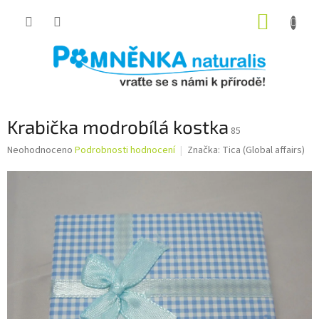
Přejít
NÁKUP
na
obsah
KOŠÍK
Krabička modrobílá kostka
85
Průměrné
Neohodnoceno
Podrobnosti hodnocení
Značka:
Tica (Global affairs)
hodnocení
produktu
je
0,0
z
5
hvězdiček.