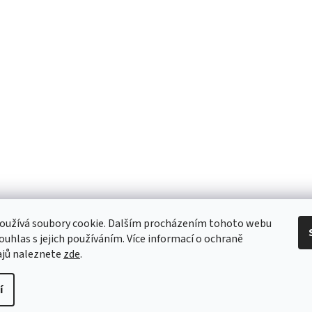
oužívá soubory cookie. Dalším procházením tohoto webu
souhlas s jejich používáním. Více informací o ochraně
ajů naleznete
zde
.
í
hrazena.
Upravit nastavení cookies