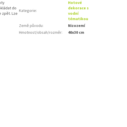
kty
Hotové
okládat do
dekorace s
Kategorie
:
e zpět. Lze
vodní
tématikou
Země původu
:
Nizozemí
Hmotnost/obsah/rozměr
:
40x30 cm