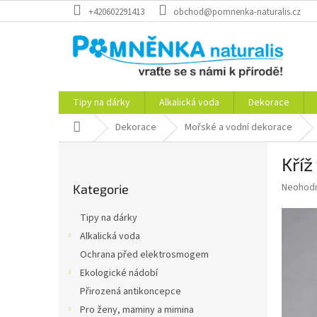
Přejít
+420602291413
obchod@pomnenka-naturalis.cz
na
obsah
Tipy na dárky
Alkalická voda
Dekorace
Domů
Dekorace
Mořské a vodní dekorace
P
Kříž
o
Přeskočit
s
Průměr
Neohod
Kategorie
kategorie
t
hodnoce
r
produkt
Tipy na dárky
a
je
Alkalická voda
0,0
n
z
Ochrana před elektrosmogem
n
5
í
Ekologické nádobí
hvězdič
p
Přirozená antikoncepce
a
Pro ženy, maminy a mimina