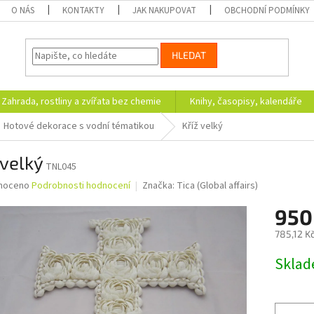
O NÁS
KONTAKTY
JAK NAKUPOVAT
OBCHODNÍ PODMÍNKY
HLEDAT
Zahrada, rostliny a zvířata bez chemie
Knihy, časopisy, kalendáře
Hotové dekorace s vodní tématikou
Kříž velký
 velký
TNL045
né
noceno
Podrobnosti hodnocení
Značka:
Tica (Global affairs)
ní
950
u
785,12 K
Měrná
Skla
cena:
ek.