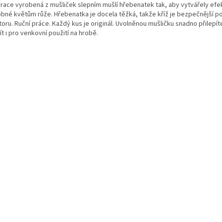
race vyrobená z mušliček slepním mušlí hřebenatek tak, aby vytvářely efe
bné květům růže. Hřebenatka je docela těžká, takže kříž je bezpečnější p
oru. Ruční práce. Každý kus je originál. Uvolněnou mušličku snadno přilepít
t i pro venkovní použití na hrobě.