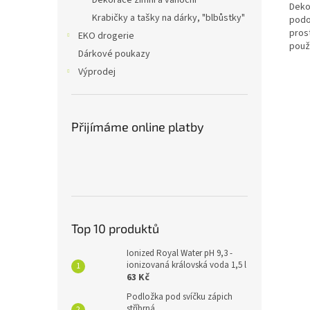
Dekorace zimní a vánoční
Deko
Krabičky a tašky na dárky, "blbůstky"
podo
prost
EKO drogerie
použí
Dárkové poukazy
Výprodej
Přijímáme online platby
Top 10 produktů
Ionized Royal Water pH 9,3 -
ionizovaná královská voda 1,5 l
63 Kč
Podložka pod svíčku zápich
stříbrná