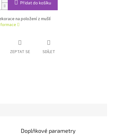
Přidat do košíku
ekorace na položení z mušlí
informace
ZEPTAT SE
SDÍLET
Doplňkové parametry