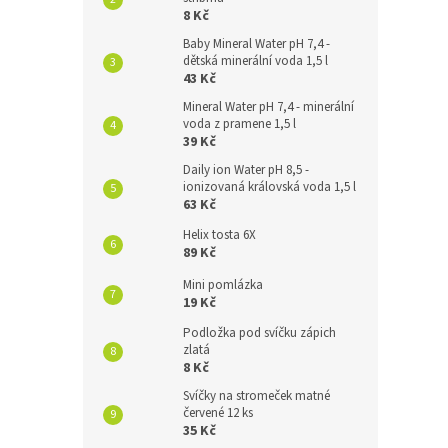
8 Kč
Baby Mineral Water pH 7,4 -
dětská minerální voda 1,5 l
43 Kč
Mineral Water pH 7,4 - minerální
voda z pramene 1,5 l
39 Kč
Daily ion Water pH 8,5 -
ionizovaná královská voda 1,5 l
63 Kč
Helix tosta 6X
89 Kč
Mini pomlázka
19 Kč
Podložka pod svíčku zápich
zlatá
8 Kč
Svíčky na stromeček matné
červené 12 ks
35 Kč