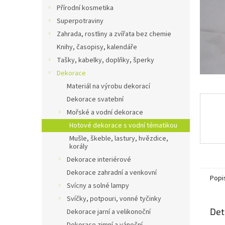
n
Přírodní kosmetika
e
Superpotraviny
l
Zahrada, rostliny a zvířata bez chemie
Knihy, časopisy, kalendáře
Tašky, kabelky, doplňky, šperky
Dekorace
Materiál na výrobu dekorací
Dekorace svatební
Mořské a vodní dekorace
Hotové dekorace s vodní tématikou
Mušle, škeble, lastury, hvězdice,
korály
Dekorace interiérové
Dekorace zahradní a venkovní
Popi
Svícny a solné lampy
Svíčky, potpouri, vonné tyčinky
Det
Dekorace jarní a velikonoční