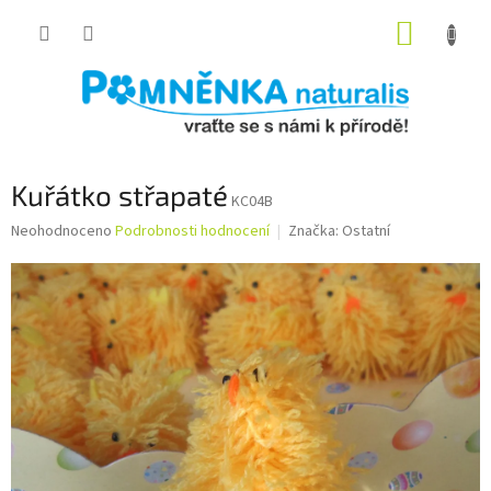
Přejít
NÁKUP
na
obsah
KOŠÍK
Kuřátko střapaté
KC04B
Průměrné
Neohodnoceno
Podrobnosti hodnocení
Značka:
Ostatní
hodnocení
produktu
je
0,0
z
5
hvězdiček.