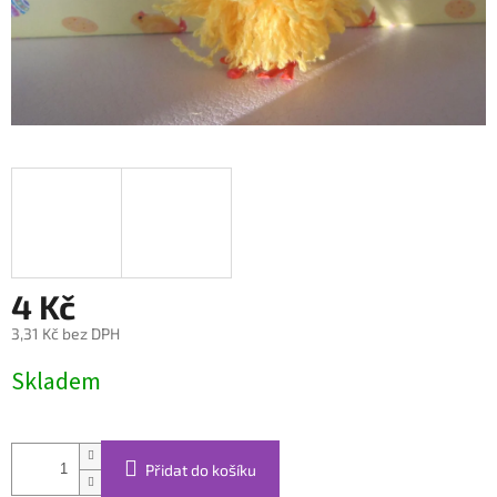
4 Kč
3,31 Kč bez DPH
Měrná
Skladem
cena:
Přidat do košíku