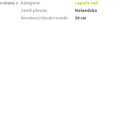
Vyrobeno z
Kategorie
:
Lapače snů
Země původu
:
Holandsko
Hmotnost/obsah/rozměr
:
30 cm