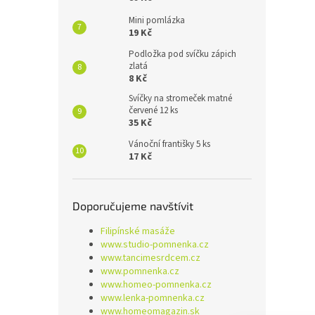
Mini pomlázka
19 Kč
Podložka pod svíčku zápich
zlatá
8 Kč
Svíčky na stromeček matné
červené 12 ks
35 Kč
Vánoční františky 5 ks
17 Kč
Doporučujeme navštívit
Filipínské masáže
www.studio-pomnenka.cz
www.tancimesrdcem.cz
www.pomnenka.cz
www.homeo-pomnenka.cz
www.lenka-pomnenka.cz
www.homeomagazin.sk