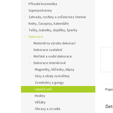
n
Přírodní kosmetika
e
Superpotraviny
l
Zahrada, rostliny a zvířata bez chemie
Knihy, časopisy, kalendáře
Tašky, kabelky, doplňky, šperky
Dekorace
Materiál na výrobu dekorací
Dekorace svatební
Mořské a vodní dekorace
Dekorace interiérové
Magnetky, klíčenky, klipsy
Vázy a obaly na květiny
Zvonkohry a gongy
Lapače snů
Popi
Hodiny
Věšáky
Det
Obrazy a zrcadla