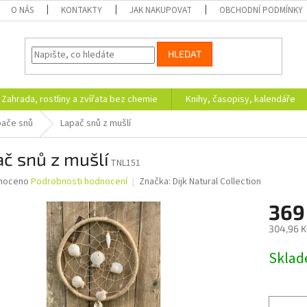
O NÁS
KONTAKTY
JAK NAKUPOVAT
OBCHODNÍ PODMÍNKY
HLEDAT
Zahrada, rostliny a zvířata bez chemie
Knihy, časopisy, kalendáře
pače snů
Lapač snů z mušlí
č snů z mušlí
TNL151
né
noceno
Podrobnosti hodnocení
Značka:
Dijk Natural Collection
ní
369
u
304,96 K
Měrná
Skla
cena:
ek.