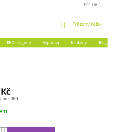
ZÁSADY OCHRANY OSOBNÍCH ÚDAJŮ A SOUBORY COOKIES
Přihlášení
NÁKUPNÍ
Prázdný košík
KOŠÍK
EKO drogerie
Výprodej
Kontakty
Blog
Obchod
 Kč
č bez DPH
dem