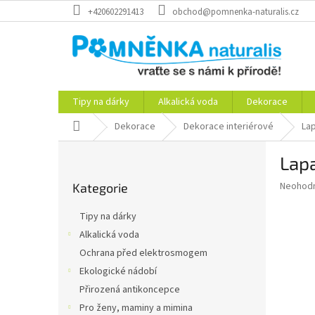
Přejít
+420602291413
obchod@pomnenka-naturalis.cz
na
obsah
Tipy na dárky
Alkalická voda
Dekorace
Domů
Dekorace
Dekorace interiérové
La
P
Lapa
o
Přeskočit
s
Průměr
Neohod
Kategorie
kategorie
t
hodnoce
r
produkt
Tipy na dárky
a
je
Alkalická voda
0,0
n
z
Ochrana před elektrosmogem
n
5
í
Ekologické nádobí
hvězdič
p
Přirozená antikoncepce
a
Pro ženy, maminy a mimina