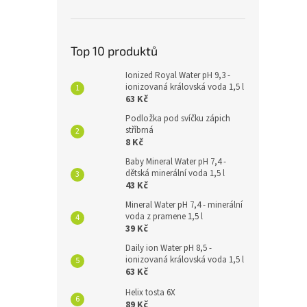
Top 10 produktů
Ionized Royal Water pH 9,3 -
ionizovaná královská voda 1,5 l
63 Kč
Podložka pod svíčku zápich
stříbrná
8 Kč
Baby Mineral Water pH 7,4 -
dětská minerální voda 1,5 l
43 Kč
Mineral Water pH 7,4 - minerální
voda z pramene 1,5 l
39 Kč
Daily ion Water pH 8,5 -
ionizovaná královská voda 1,5 l
63 Kč
Helix tosta 6X
89 Kč