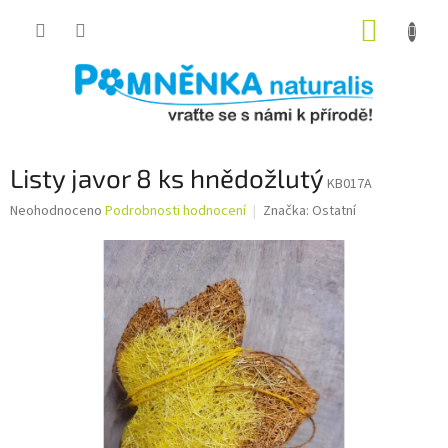
Přejít
NÁKUP
na
obsah
KOŠÍK
Listy javor 8 ks hnědožlutý
KB017A
Průměrné
Neohodnoceno
Podrobnosti hodnocení
Značka:
Ostatní
hodnocení
produktu
je
0,0
z
5
hvězdiček.