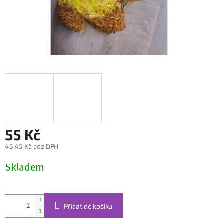
55 Kč
45,45 Kč bez DPH
Měrná
Skladem
cena:
Přidat do košíku