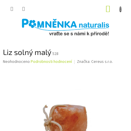
Přejít
NÁKUP
na
obsah
KOŠÍK
Liz solný malý
528
Průměrné
Neohodnoceno
Podrobnosti hodnocení
Značka:
Cereus s.r.o.
hodnocení
produktu
je
0,0
z
5
hvězdiček.