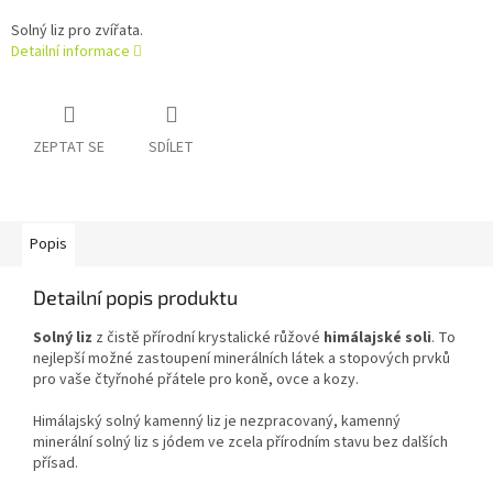
Solný liz pro zvířata.
Detailní informace
ZEPTAT SE
SDÍLET
Popis
Detailní popis produktu
Solný liz
z čistě přírodní krystalické růžové
himálajské soli
. To
nejlepší možné zastoupení minerálních látek a stopových prvků
pro vaše čtyřnohé přátele pro koně, ovce a kozy.
Himálajský solný kamenný liz je nezpracovaný, kamenný
minerální solný liz s jódem ve zcela přírodním stavu bez dalších
přísad.