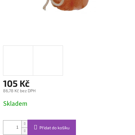
105 Kč
86,78 Kč bez DPH
Měrná
Skladem
cena:
Přidat do košíku