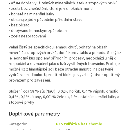
• až 84 dobře využitelných minerálních látek a stopových prvků
• zcela bez znečištění, které je v dnešních mořích
• bohaté na minerální látky
• obsahuje jód v původním přírodním stavu
• bez přísad
• dobýváno hornickým způsobem
• zcela nezpracované
Velmi čistý se specifickou jemnou chutí, bohatý na obsah
minerálů a stopových prvků, dodá koni vitalitu a pohodu. Solný liz
je jednotný kus spojený přírodními procesy, nedochází u něj k
rozpadání a rozmáčení jako u lizů vyráběných lisováním. Proto je
možné liz z himalájské soli beze strachu umístit i na pastvině,
vydrží velmi dlouho. Uprostřed bloku je vyvrtaný otvor opatřený
provazem pro zavěšení.
Složení: cca 98 % sůl (NaCl), 0,02% hořčík, 0,4 % vápník, draslík
0,4 %, 0,1% sírany, 0,001% železo, 1 % ostatní minerální látky a
stopové prvky
Doplňkové parametry
Kategorie
:
Pro zvířátka bez chemie