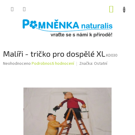
Přejít
NÁKUP
na
obsah
KOŠÍK
Malíři - tričko pro dospělé XL
KD030
Průměrné
Neohodnoceno
Podrobnosti hodnocení
Značka:
Ostatní
hodnocení
produktu
je
0,0
z
5
hvězdiček.