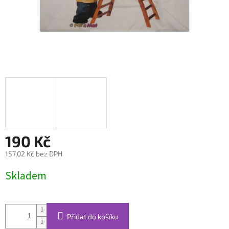
190 Kč
157,02 Kč bez DPH
Měrná
Skladem
cena:
Přidat do košíku