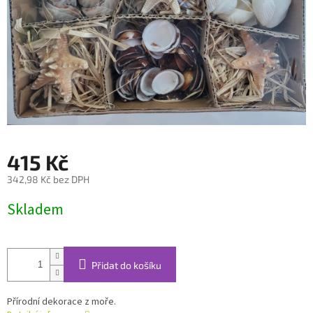
415 Kč
342,98 Kč bez DPH
Měrná
Skladem
cena:
Přidat do košíku
Přírodní dekorace z moře.