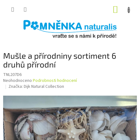
Přejít
NÁKUP
na
obsah
KOŠÍK
Mušle a přírodniny sortiment 6
druhů přírodní
TNL207D6
Průměrné
Neohodnoceno
Podrobnosti hodnocení
hodnocení
Značka:
Dijk Natural Collection
produktu
je
0,0
z
5
hvězdiček.