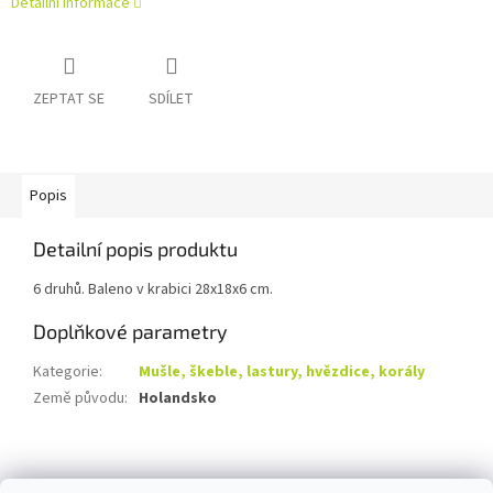
Detailní informace
ZEPTAT SE
SDÍLET
Popis
Detailní popis produktu
6 druhů. Baleno v krabici 28x18x6 cm.
Doplňkové parametry
Kategorie
:
Mušle, škeble, lastury, hvězdice, korály
Země původu
:
Holandsko
Z
á