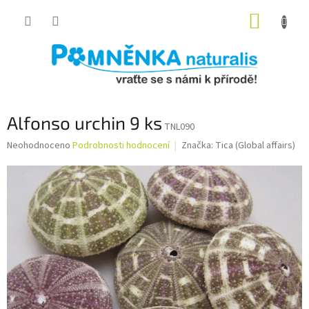
Přejít
NÁKUP
na
obsah
KOŠÍK
Alfonso urchin 9 ks
TNL090
Průměrné
Neohodnoceno
Podrobnosti hodnocení
Značka:
Tica (Global affairs)
hodnocení
produktu
je
0,0
z
5
hvězdiček.