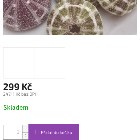
299 Kč
247,11 Kč bez DPH
Měrná
Skladem
cena:
Přidat do košíku