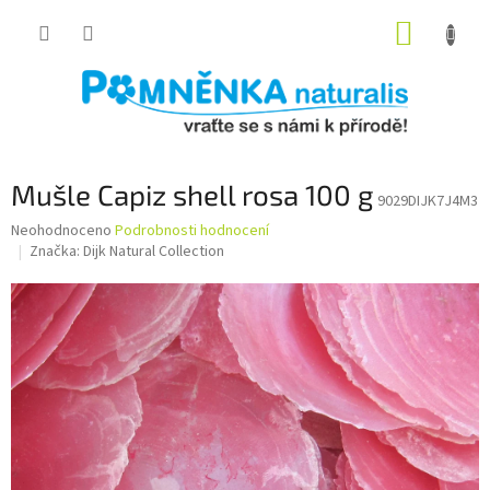
Přejít
NÁKUP
na
obsah
KOŠÍK
Mušle Capiz shell rosa 100 g
9029DIJK7J4M3
Průměrné
Neohodnoceno
Podrobnosti hodnocení
hodnocení
Značka:
Dijk Natural Collection
produktu
je
0,0
z
5
hvězdiček.