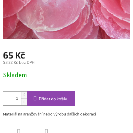
65 Kč
53,72 Kč bez DPH
Měrná
Skladem
cena:
Přidat do košíku
Materiál na aranžování nebo výrobu dalších dekorací