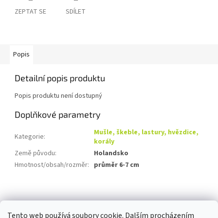
ZEPTAT SE
SDÍLET
Popis
Detailní popis produktu
Popis produktu není dostupný
Doplňkové parametry
Mušle, škeble, lastury, hvězdice,
Kategorie
:
korály
Země původu
:
Holandsko
Hmotnost/obsah/rozměr
:
průměr 6-7 cm
Z
á
p
Tento web používá soubory cookie. Dalším procházením