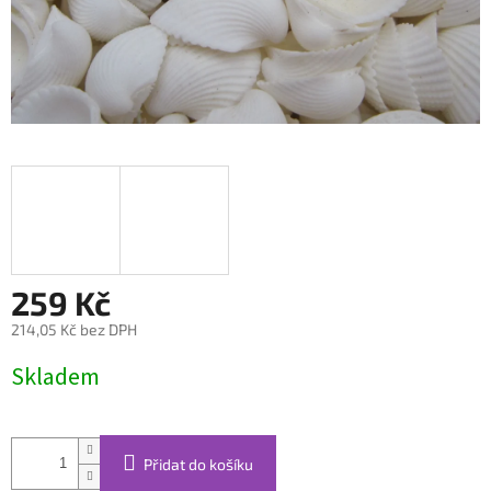
259 Kč
214,05 Kč bez DPH
Měrná
Skladem
cena:
Přidat do košíku