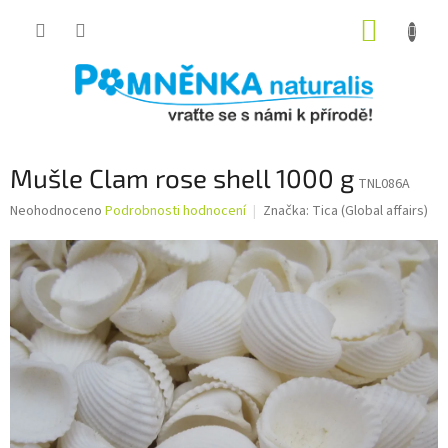
Přejít
NÁKUP
na
obsah
KOŠÍK
Mušle Clam rose shell 1000 g
TNL086A
Průměrné
Neohodnoceno
Podrobnosti hodnocení
Značka:
Tica (Global affairs)
hodnocení
produktu
je
0,0
z
5
hvězdiček.