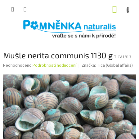
Přejít
NÁKUP
na
obsah
KOŠÍK
Mušle nerita communis 1130 g
TICA1913
Průměrné
Neohodnoceno
Podrobnosti hodnocení
Značka:
Tica (Global affairs)
hodnocení
produktu
je
0,0
z
5
hvězdiček.