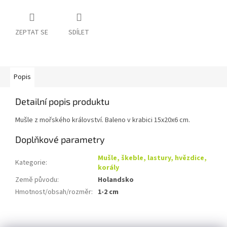
ZEPTAT SE
SDÍLET
Popis
Detailní popis produktu
Mušle z mořského království. Baleno v krabici 15x20x6 cm.
Doplňkové parametry
Mušle, škeble, lastury, hvězdice,
Kategorie
:
korály
Země původu
:
Holandsko
Hmotnost/obsah/rozměr
:
1-2 cm
Z