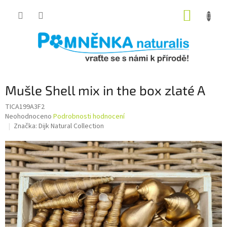
Přejít
NÁKUP
na
obsah
KOŠÍK
Mušle Shell mix in the box zlaté A
TICA199A3F2
Průměrné
Neohodnoceno
Podrobnosti hodnocení
hodnocení
Značka:
Dijk Natural Collection
produktu
je
0,0
z
5
hvězdiček.