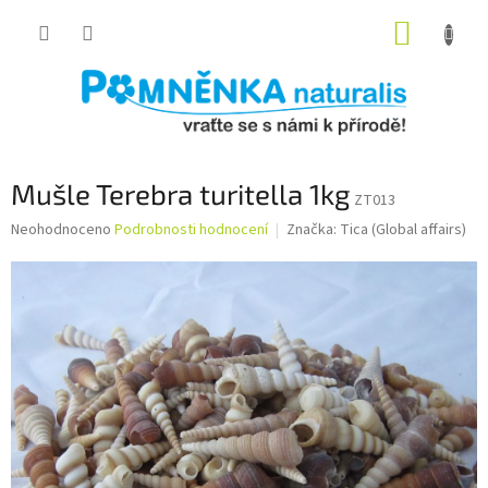
Přejít
NÁKUP
na
obsah
KOŠÍK
Mušle Terebra turitella 1kg
ZT013
Průměrné
Neohodnoceno
Podrobnosti hodnocení
Značka:
Tica (Global affairs)
hodnocení
produktu
je
0,0
z
5
hvězdiček.