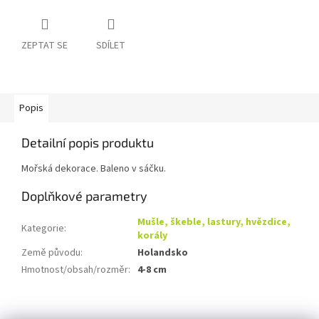
ZEPTAT SE
SDÍLET
Popis
Detailní popis produktu
Mořská dekorace. Baleno v sáčku.
Doplňkové parametry
Mušle, škeble, lastury, hvězdice,
Kategorie
:
korály
Země původu
:
Holandsko
Hmotnost/obsah/rozměr
:
4-8 cm
Z