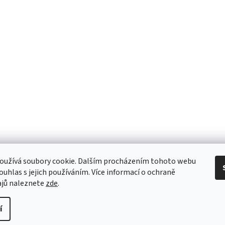
oužívá soubory cookie. Dalším procházením tohoto webu
souhlas s jejich používáním. Více informací o ochraně
ajů naleznete
zde
.
í
hrazena.
Upravit nastavení cookies