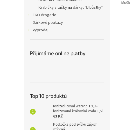
Dekorace zimní a vánoční
Mušl
Krabičky a tašky na dárky, "blbůstky"
EKO drogerie
Dárkové poukazy
Výprodej
Přijímáme online platby
Top 10 produktů
Ionized Royal Water pH 9,3 -
ionizovaná královská voda 1,5 l
63 Kč
Podložka pod svíčku zápich
stříbrná