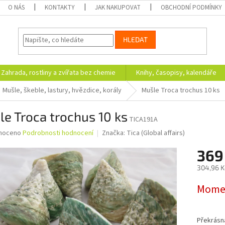
O NÁS
KONTAKTY
JAK NAKUPOVAT
OBCHODNÍ PODMÍNKY
HLEDAT
Zahrada, rostliny a zvířata bez chemie
Knihy, časopisy, kalendáře
Mušle, škeble, lastury, hvězdice, korály
Mušle Troca trochus 10 ks
e Troca trochus 10 ks
TICA191A
né
noceno
Podrobnosti hodnocení
Značka:
Tica (Global affairs)
ní
369
u
304,96 K
Měrná
Momen
cena:
ek.
Překrásn