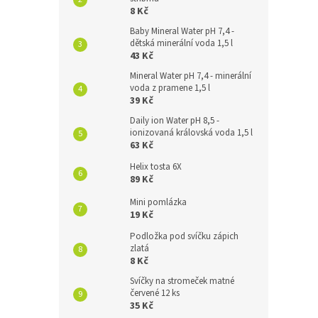
8 Kč
Baby Mineral Water pH 7,4 -
dětská minerální voda 1,5 l
43 Kč
Mineral Water pH 7,4 - minerální
voda z pramene 1,5 l
39 Kč
Daily ion Water pH 8,5 -
ionizovaná královská voda 1,5 l
63 Kč
Helix tosta 6X
89 Kč
Mini pomlázka
19 Kč
Podložka pod svíčku zápich
zlatá
8 Kč
Svíčky na stromeček matné
červené 12 ks
35 Kč