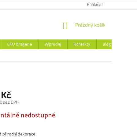
ZÁSADY OCHRANY OSOBNÍCH ÚDAJŮ A SOUBORY COOKIES
Přihlášení
NÁKUPNÍ
Prázdný košík
KOŠÍK
EKO drogerie
Výprodej
Kontakty
Blog
Obchod
 Kč
č bez DPH
tálně nedostupné
á přírodní dekorace