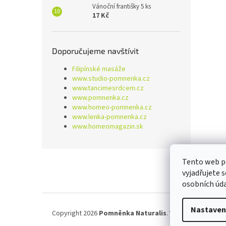
Vánoční františky 5 ks
17 Kč
Doporučujeme navštívit
Filipínské masáže
www.studio-pomnenka.cz
www.tancimesrdcem.cz
www.pomnenka.cz
www.homeo-pomnenka.cz
www.lenka-pomnenka.cz
www.homeomagazin.sk
Z
Tento web p
á
vyjadřujete 
p
osobních úd
a
t
í
Nastaven
Copyright 2026
Pomněnka Naturalis
. Všechna práva vy