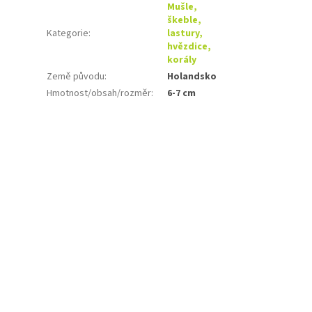
Mušle,
škeble,
Kategorie
:
lastury,
hvězdice,
korály
Země původu
:
Holandsko
Hmotnost/obsah/rozměr
:
6-7 cm