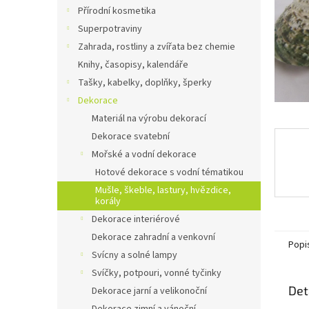
n
Přírodní kosmetika
e
Superpotraviny
l
Zahrada, rostliny a zvířata bez chemie
Knihy, časopisy, kalendáře
Tašky, kabelky, doplňky, šperky
Dekorace
Materiál na výrobu dekorací
Dekorace svatební
Mořské a vodní dekorace
Hotové dekorace s vodní tématikou
Mušle, škeble, lastury, hvězdice,
korály
Dekorace interiérové
Dekorace zahradní a venkovní
Popi
Svícny a solné lampy
Svíčky, potpouri, vonné tyčinky
Det
Dekorace jarní a velikonoční