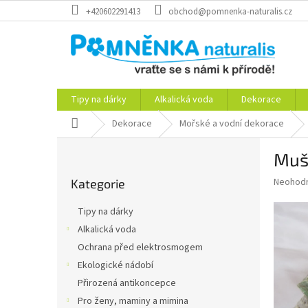
Přejít
+420602291413
obchod@pomnenka-naturalis.cz
na
obsah
Tipy na dárky
Alkalická voda
Dekorace
Domů
Dekorace
Mořské a vodní dekorace
P
Mušl
o
Přeskočit
s
Průměr
Neohod
Kategorie
kategorie
t
hodnoce
r
produkt
Tipy na dárky
a
je
Alkalická voda
0,0
n
z
Ochrana před elektrosmogem
n
5
í
Ekologické nádobí
hvězdič
p
Přirozená antikoncepce
a
Pro ženy, maminy a mimina