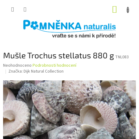
Přejít
NÁKUP
na
obsah
KOŠÍK
Mušle Trochus stellatus 880 g
TNL083
Průměrné
Neohodnoceno
Podrobnosti hodnocení
hodnocení
Značka:
Dijk Natural Collection
produktu
je
0,0
z
5
hvězdiček.