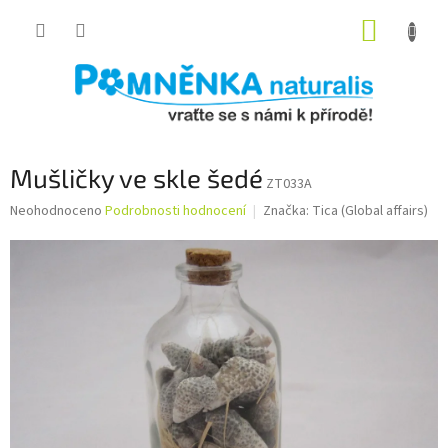
Přejít
NÁKUP
na
obsah
KOŠÍK
Mušličky ve skle šedé
ZT033A
Průměrné
Neohodnoceno
Podrobnosti hodnocení
Značka:
Tica (Global affairs)
hodnocení
produktu
je
0,0
z
5
hvězdiček.