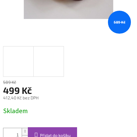
589 Kč
589 Kč
499 Kč
412,40 Kč bez DPH
Měrná
Skladem
cena:
Přidat do košíku