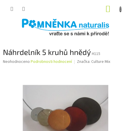
Přejít
NÁKUP
na
obsah
KOŠÍK
Náhrdelník 5 kruhů hnědý
H115
Průměrné
Neohodnoceno
Podrobnosti hodnocení
Značka:
Culture Mix
hodnocení
produktu
je
0,0
z
5
hvězdiček.