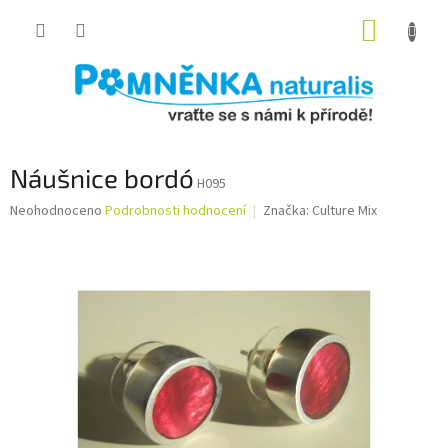
Přejít
NÁKUP
na
obsah
KOŠÍK
Náušnice bordó
H095
Průměrné
Neohodnoceno
Podrobnosti hodnocení
Značka:
Culture Mix
hodnocení
produktu
je
0,0
z
5
hvězdiček.