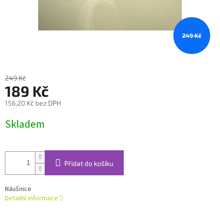
249 Kč
249 Kč
189 Kč
156,20 Kč bez DPH
Měrná
Skladem
cena:
Přidat do košíku
Náušnice
Detailní informace