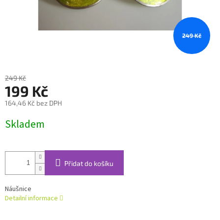
249 Kč
249 Kč
199 Kč
164,46 Kč bez DPH
Měrná
Skladem
cena:
Přidat do košíku
Náušnice
Detailní informace