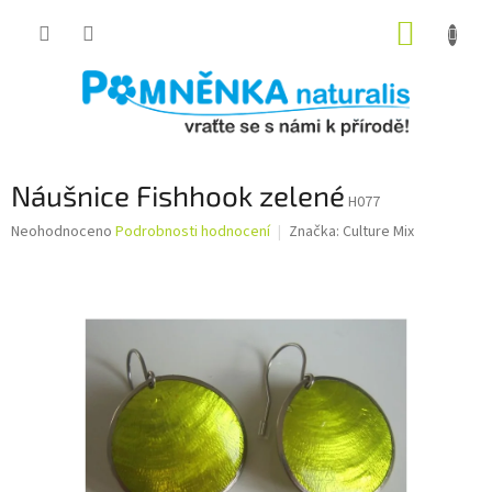
Přejít
NÁKUP
na
obsah
KOŠÍK
Náušnice Fishhook zelené
H077
Průměrné
Neohodnoceno
Podrobnosti hodnocení
Značka:
Culture Mix
hodnocení
produktu
je
0,0
z
5
hvězdiček.