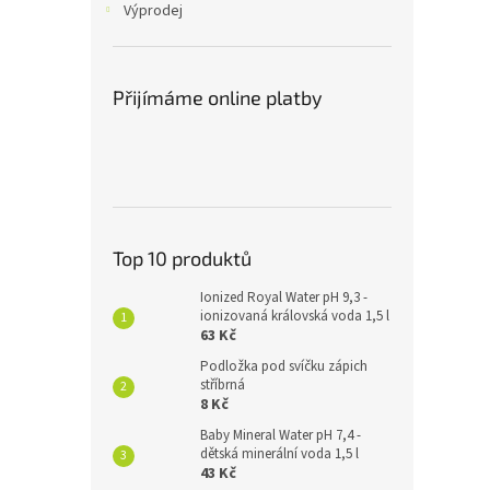
Výprodej
Přijímáme online platby
Top 10 produktů
Ionized Royal Water pH 9,3 -
ionizovaná královská voda 1,5 l
63 Kč
Podložka pod svíčku zápich
stříbrná
8 Kč
Baby Mineral Water pH 7,4 -
dětská minerální voda 1,5 l
43 Kč