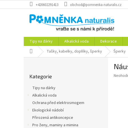
Přejít
+420602291413
obchod@pomnenka-naturalis.cz
na
obsah
Tipy na dárky
Alkalická voda
Dekorace
Domů
Tašky, kabelky, doplňky, šperky
Šperky
P
Náu
o
Přeskočit
s
Průměr
Neohod
Kategorie
kategorie
t
hodnoce
r
produkt
Tipy na dárky
a
je
Alkalická voda
0,0
n
z
Ochrana před elektrosmogem
n
5
í
Ekologické nádobí
hvězdič
p
Přirozená antikoncepce
a
Pro ženy, maminy a mimina