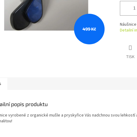
Náušnice
499 Kč
Detailní 
TISK
s
ailní popis produktu
nice vyrobené z organické mušle a pryskyřice Vás nadchnou svou lehkostí 
nalitou!