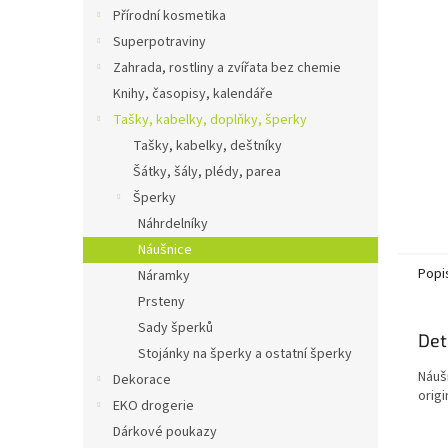
n
Přírodní kosmetika
e
Superpotraviny
l
Zahrada, rostliny a zvířata bez chemie
Knihy, časopisy, kalendáře
Tašky, kabelky, doplňky, šperky
Tašky, kabelky, deštníky
Šátky, šály, plédy, parea
Šperky
Náhrdelníky
Náušnice
Popi
Náramky
Prsteny
Sady šperků
Det
Stojánky na šperky a ostatní šperky
Náuš
Dekorace
origi
EKO drogerie
Dárkové poukazy