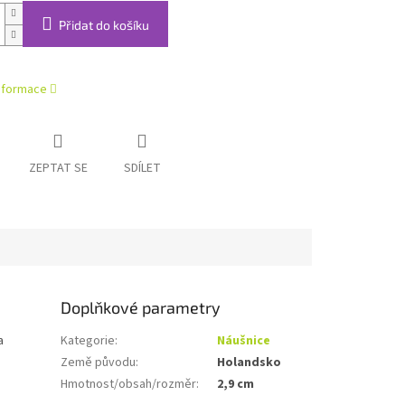
Přidat do košíku
informace
ZEPTAT SE
SDÍLET
Doplňkové parametry
a
Kategorie
:
Náušnice
Země původu
:
Holandsko
Hmotnost/obsah/rozměr
:
2,9 cm