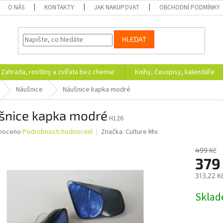
O NÁS
KONTAKTY
JAK NAKUPOVAT
OBCHODNÍ PODMÍNKY
HLEDAT
Zahrada, rostliny a zvířata bez chemie
Knihy, časopisy, kalendáře
Náušnice
Náušnice kapka modré
šnice kapka modré
H126
né
noceno
Podrobnosti hodnocení
Značka:
Culture Mix
ní
u
499 Kč
379
313,22 K
Měrná
Skla
ek.
cena: