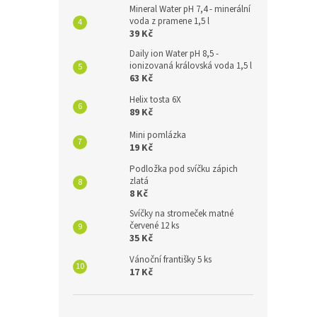
Mineral Water pH 7,4 - minerální
voda z pramene 1,5 l
39 Kč
Daily ion Water pH 8,5 -
ionizovaná královská voda 1,5 l
63 Kč
Helix tosta 6X
89 Kč
Mini pomlázka
19 Kč
Podložka pod svíčku zápich
zlatá
8 Kč
Svíčky na stromeček matné
červené 12 ks
35 Kč
Vánoční františky 5 ks
17 Kč